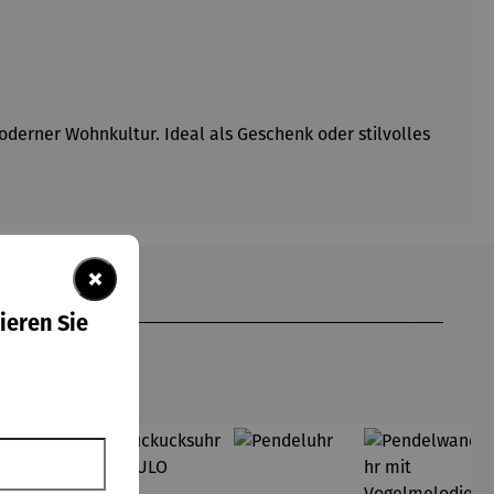
moderner Wohnkultur. Ideal als Geschenk oder stilvolles
×
ieren Sie