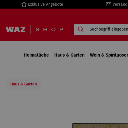
Exklusive Angebote
Versand
springen
Zur Hauptnavigation springen
Heimatliebe
Haus & Garten
Wein & Spirituose
Haus & Garten
Bildergalerie überspringen