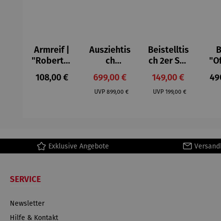
Armreif |
Ausziehtis
Beistelltis
B
"Roberta"
ch
ch 2er Set
"O
– Anna
Aluminium
– Dalias
Fen
Regulärer Preis:
Verkaufspreis:
Verkaufspreis:
Reg
108,00 €
699,00 €
149,00 €
49
Mütz
– Valor
Col
Regulärer Preis:
Regulärer Preis:
(1
UVP
899,00 €
UVP
199,00 €
H
Ma
Exklusive Angebote
Versand
SERVICE
Newsletter
Hilfe & Kontakt