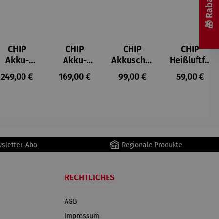
CHIP
CHIP
CHIP
CHIP
Akku-
Akku-
Akkuschra
Heißluftfri
Staubsau
Staubsau
uber
tteuse
s:
Regulärer Preis:
Regulärer Preis:
Regulärer Preis:
Regulärer P
249,00 €
169,00 €
99,00 €
59,00 €
ger
ger DS02
AutoClean
wsletter-Abo
Regionale Produkte
RECHTLICHES
AGB
Impressum