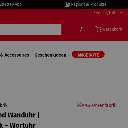
wsletter-Abo
Regionale Produkte
Service/Hilfe
Warenkorb
& Accessoires
Geschenkideen
ANGEBOTE
brik
nd Wanduhr |
k – Wortuhr