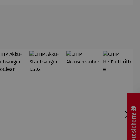
🎁 Rabatt sichern! 🎁