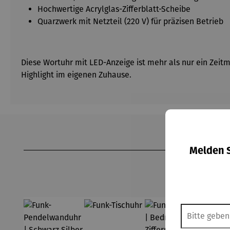
Hochwertige Acrylglas-Zifferblatt-Scheibe
Quarzwerk mit Netzteil (220 V) für präzisen Betrieb
Diese Wortuhr mit LED-Anzeige ist mehr als nur ein Zeitm
Highlight im eigenen Zuhause.
Produktgalerie überspringen
Melden S