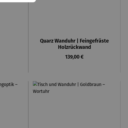
Quarz Wanduhr | Feingefräste
Holzrückwand
reis:
Regulärer Preis:
139,00 €