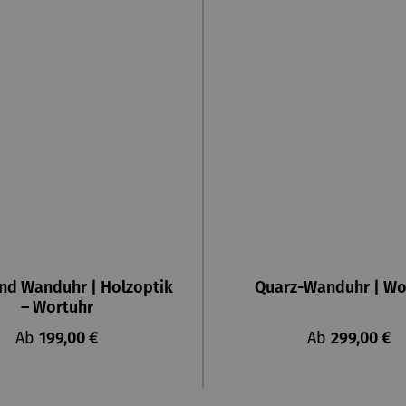
und Wanduhr | Holzoptik
Quarz-Wanduhr | Wo
– Wortuhr
Regulärer Preis:
Regulärer Pre
Ab
199,00 €
Ab
299,00 €