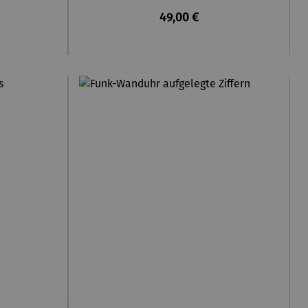
eis:
Regulärer Preis:
49,00 €