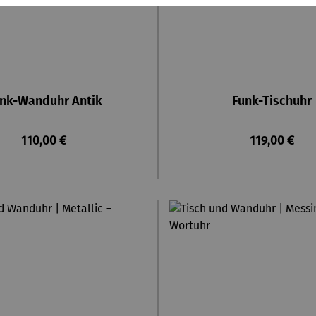
nk-Wanduhr Antik
Funk-Tischuhr
Regulärer Preis:
Regulärer P
110,00 €
119,00 €