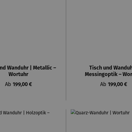
nd Wanduhr | Metallic –
Tisch und Wanduh
Wortuhr
Messingoptik – Wor
Regulärer Preis:
Regulärer Pre
Ab
199,00 €
Ab
199,00 €