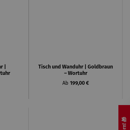
r |
Tisch und Wanduhr | Goldbraun
tuhr
– Wortuhr
is:
Regulärer Preis:
Ab
199,00 €