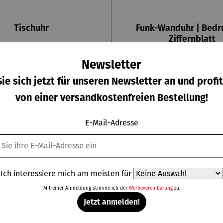
Tischuhr
Funk-Wanduhr | Bedr
Ziffernblatt
Regulärer Preis:
Regulärer P
Ab
199,00 €
59,00 €
Newsletter
ie sich jetzt für unseren Newsletter an und profit
von einer versandkostenfreien Bestellung!
E-Mail-Adresse
Ich interessiere mich am meisten für
Mit einer Anmeldung stimme ich der
Werbevereinbarung
zu.
Jetzt anmelden!