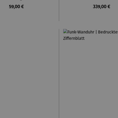
Regulärer Preis:
Regulärer Pr
59,00 €
339,00 €