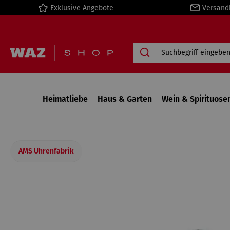
Exklusive Angebote
Versand
springen
Zur Hauptnavigation springen
Heimatliebe
Haus & Garten
Wein & Spirituose
AMS Uhrenfabrik