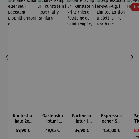
10
Konfektsc
Gartensku
Gartensku
Espressok
Pa
hale 2er
lptur |
lptur |
ocher-Set
TI
Set |
Kunststein
Kunststein
7-tlg. |
Regulärer Preis:
Regulärer Preis:
Regulärer Preis:
Regulärer Preis:
Ve
59,90 €
49,95 €
34,90 €
150,00 €
80
Edelstahl
| Flower
| Prinz
Limited
–
Fairy
kniend –
Edition
UV