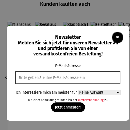
Kunden kauften auch
Rabatt
Rabatt
Rabatt
Rabatt
20% gespart
8% gespart
19% gespart
25% gespart
×
Newsletter
Melden Sie sich jetzt für unseren Newsletter an
und profitieren Sie von einer
versandkostenfreien Bestellung!
E-Mail-Adresse
Ich interessiere mich am meisten für
Mit einer Anmeldung stimme ich der
Werbevereinbarung
zu.
Jetzt anmelden!