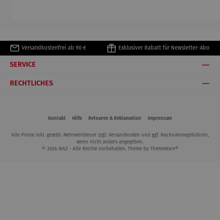
Elbphilhar
Rainfarn
©Antoine
Bialetti &
monie
de Saint-
The North
Exupéry
Face
Versandkostenfrei ab 90 €
Exklusiver Rabatt für Newsletter-Abo
SERVICE
RECHTLICHES
Kontakt
Hilfe
Retouren & Reklamation
Impressum
Alle Preise inkl. gesetzl. Mehrwertsteuer zzgl.
Versandkosten
und ggf. Nachnahmegebühren,
wenn nicht anders angegeben.
© 2026 WAZ - Alle Rechte vorbehalten. Theme by
ThemeWare®