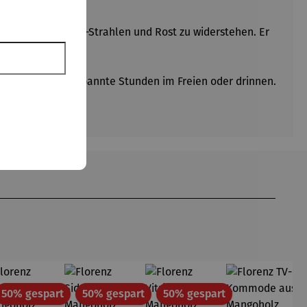
st, um Wasser, UV-Strahlen und Rost zu widerstehen. Er
en Wahl für entspannte Stunden im Freien oder drinnen.
Rabatt
Rabatt
Rabatt
50% gespart
50% gespart
50% gespart