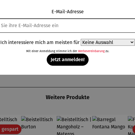
E-Mail-Adresse
en Stahlrahmen, dessen Hauptkonstruktion pulverbeschichtet i
lehnen kann.
chen Komfort und macht diesen Schaukelstuhl zu einer perfekt
Ich interessiere mich am meisten für
Mit einer Anmeldung stimme ich der
Werbevereinbarung
zu.
Jetzt anmelden!
Weitere Produkte
Rabatt
 gespart