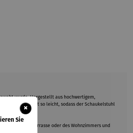
dgewebt wurde. Hergestellt aus hochwertigem,
en verlassen nicht so leicht, sodass der Schaukelstuhl
×
ieren Sie
 des Balkons, der Terrasse oder des Wohnzimmers und