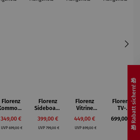
🎁 Rabatt sichern! 🎁
Florenz
Florenz
Florenz
Florenz
Kommode
Sideboard
Vitrine
TV-
aus
aus
aus
Kommode
s:
Verkaufspreis:
Verkaufspreis:
Verkaufspreis:
Regulärer P
349,00 €
399,00 €
449,00 €
699,00 €
Mangohol
Mangohol
Mangohol
aus
Regulärer Preis:
Regulärer Preis:
Regulärer Preis:
z
z
z
Mangohol
UVP
699,00 €
UVP
799,00 €
UVP
899,00 €
z