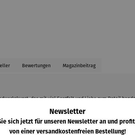
eller
Bewertungen
Magazinbeitrag
ndwerkskunst, das mit viel Sorgfalt und Liebe zum Detail han
 optisch ansprechend, sondern auch äußerst langlebig. Die Farb
Newsletter
ie sich jetzt für unseren Newsletter an und profit
 Schaukelstuhl ausreichend Platz. Er ist ideal zum Dekorieren
von einer versandkostenfreien Bestellung!