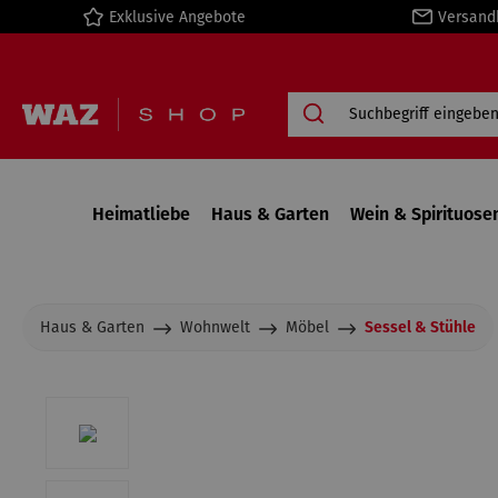
Exklusive Angebote
Versand
springen
Zur Hauptnavigation springen
Heimatliebe
Haus & Garten
Wein & Spirituose
Haus & Garten
Wohnwelt
Möbel
Sessel & Stühle
Bildergalerie überspringen