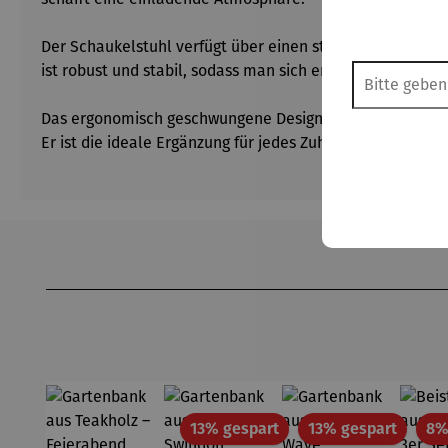
Der Schaukelstuhl verfügt über einen starken, langlebig
ist robust und stabil, sodass man sich entspannt zurück
Das ergonomisch geschwungene Design sorgt für zusätzli
Er ist die ideale Ergänzung für jedes Zuhause!
Produktgalerie überspringen
Rabatt
Rabatt
13% gespart
13% gespart
8%