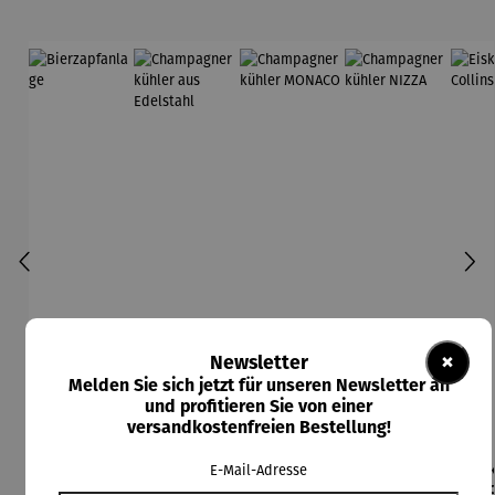
×
Newsletter
Melden Sie sich jetzt für unseren Newsletter an
und profitieren Sie von einer
versandkostenfreien Bestellung!
Bierzapfa
Champagn
Champagn
Champagn
Eis
E-Mail-Adresse
nlage
erkühler
erkühler
erkühler
Co