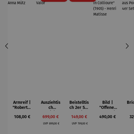
Armreif |
Ausziehtis
Beistelltis
Bild |
Bri
"Roberta"
ch
ch 2er Set
"Offenes
– Anna
Aluminium
– Dalias
Fenster in
Esp
Regulärer Preis:
Verkaufspreis:
Verkaufspreis:
Regulärer Preis:
Re
108,00 €
699,00 €
149,00 €
490,00 €
32
Mütz
– Valor
Collioure"
ech
Regulärer Preis:
Regulärer Preis:
(1905) -
Por
UVP
899,00 €
UVP
199,00 €
Henri
| 4
Matisse