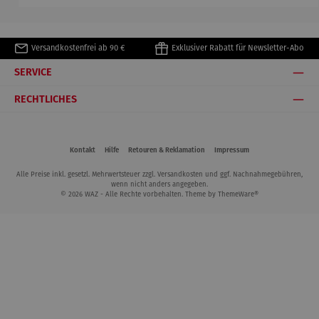
Versandkostenfrei ab 90 €
Exklusiver Rabatt für Newsletter-Abo
SERVICE
RECHTLICHES
Kontakt
Hilfe
Retouren & Reklamation
Impressum
Alle Preise inkl. gesetzl. Mehrwertsteuer zzgl.
Versandkosten
und ggf. Nachnahmegebühren,
wenn nicht anders angegeben.
© 2026 WAZ - Alle Rechte vorbehalten. Theme by
ThemeWare®