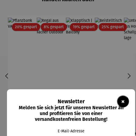
Rabatt
Rabatt
Rabatt
Rabatt
20% gespart
8% gespart
19% gespart
25% gespart
×
Newsletter
Melden Sie sich jetzt für unseren Newsletter an
und profitieren Sie von einer
versandkostenfreien Bestellung!
E-Mail-Adresse
Pflanzban
Regal aus
Klapptisch
Beistelltis
Unt