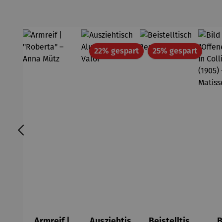
Rabatt
Rabatt
22% gespart
25% gespart
Armreif |
Ausziehtis
Beistelltis
B