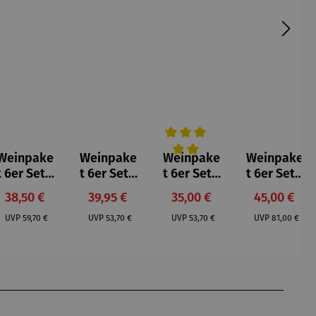
Weinpake
Weinpake
Weinpake
Weinpake
5 von 5 Sternen
Durchschnittliche Bewertung v
t 6er Set |
t 6er Set |
t 6er Set |
t 6er Set |
Rotwein –
Grauburg
Klassiker
Ophicus
:
Verkaufspreis:
Verkaufspreis:
Verkaufspreis:
Verkaufspr
38,50 €
39,95 €
35,00 €
45,00 €
Grap G
under
leichte
Selección
:
Regulärer Preis:
Regulärer Preis:
Regulärer Preis:
Regulärer P
Carignan
Kreuznach
Sommerk
Especial
UVP
59,70 €
UVP
53,70 €
UVP
53,70 €
UVP
81,00 €
Vieilles
er St.
üche
Vignes
Martin