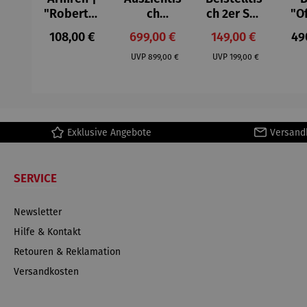
"Roberta"
ch
ch 2er Set
"O
– Anna
Aluminium
– Dalias
Fen
Regulärer Preis:
Verkaufspreis:
Verkaufspreis:
Reg
108,00 €
699,00 €
149,00 €
49
Mütz
– Valor
Col
Regulärer Preis:
Regulärer Preis:
(1
UVP
899,00 €
UVP
199,00 €
H
Ma
Exklusive Angebote
Versand
SERVICE
Newsletter
Hilfe & Kontakt
Retouren & Reklamation
Versandkosten