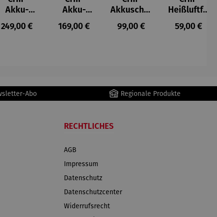
Akku-
Akku-
Akkuschra
Heißluftfri
Staubsau
Staubsau
uber
tteuse
s:
Regulärer Preis:
Regulärer Preis:
Regulärer Preis:
Regulärer P
249,00 €
169,00 €
99,00 €
59,00 €
ger
ger DS02
AutoClean
wsletter-Abo
Regionale Produkte
RECHTLICHES
AGB
Impressum
Datenschutz
Datenschutzcenter
Widerrufsrecht