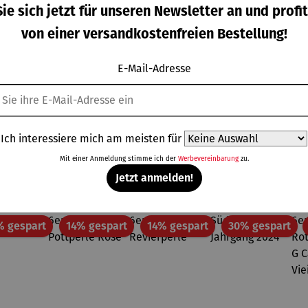
ampagn
Eiskugel |
Eiskühler
Korkenzie
ie sich jetzt für unseren Newsletter an und profit
kühler
Collins
FROID
her mit
IZZA
integriert
von einer versandkostenfreien Bestellung!
gulärer Preis:
Regulärer Preis:
Regulärer Preis:
Regulärer Pre
9,00 €
24,90 €
169,00 €
37,95 €
em
Kapselsch
E-Mail-Adresse
neider |
VINOSO
Ich interessiere mich am meisten für
Topseller aus der Kategorie Weine
Mit einer Anmeldung stimme ich der
Werbevereinbarung
zu.
Jetzt anmelden!
Rabatt
Rabatt
Rabatt
Rab
% gespart
14% gespart
14% gespart
30% gespart