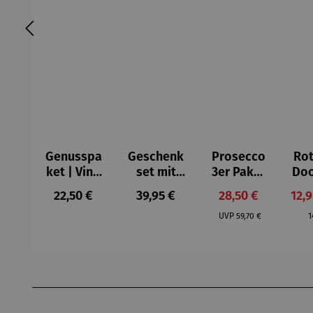
Genusspa
Geschenk
Prosecco
Rot
ket | Vino
set mit
3er Paket
Do
y Olivas
Rotwein |
| Bio
er 
Regulärer Preis:
Regulärer Preis:
Verkaufspreis:
Verk
22,50 €
39,95 €
28,50 €
12,
Schlaraffe
Prosecco
Regulärer Preis:
R
nland
DOC
UVP
59,70 €
1
Produktgalerie überspringen