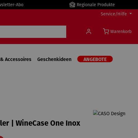
wsletter-Abo
Regionale Produkte
Service/Hilfe
Warenkorb
& Accessoires
Geschenkideen
ANGEBOTE
er | WineCase One Inox