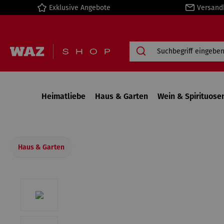
Exklusive Angebote
Versand
springen
Zur Hauptnavigation springen
Heimatliebe
Haus & Garten
Wein & Spirituose
Haus & Garten
Bildergalerie überspringen