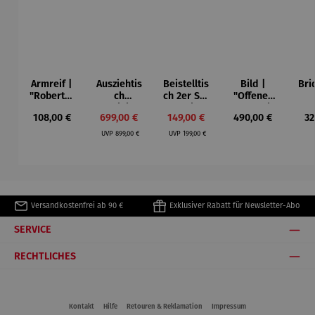
Armreif |
Ausziehtis
Beistelltis
Bild |
Bri
"Roberta"
ch
ch 2er Set
"Offenes
– Anna
Aluminium
– Dalias
Fenster in
Esp
Regulärer Preis:
Verkaufspreis:
Verkaufspreis:
Regulärer Preis:
Re
108,00 €
699,00 €
149,00 €
490,00 €
32
Mütz
– Valor
Collioure"
ech
Regulärer Preis:
Regulärer Preis:
(1905) -
Por
UVP
899,00 €
UVP
199,00 €
Henri
| 4
Matisse
Versandkostenfrei ab 90 €
Exklusiver Rabatt für Newsletter-Abo
SERVICE
RECHTLICHES
Kontakt
Hilfe
Retouren & Reklamation
Impressum