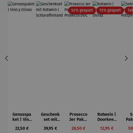
Rabatt
Rabatt
52% gespart
13% gespart
14
Genusspa
Geschenk
Prosecco
Rotwein |
S
ket | Vino
set mit
3er Paket
Doorkeep
Pak
y Olivas
Rotwein |
| Bio
er Shiraz
S
Regulärer Preis:
Regulärer Preis:
Verkaufspreis:
Verkaufspreis:
Ve
22,50 €
39,95 €
28,50 €
12,95 €
59
Schlaraffe
Prosecco
Pot