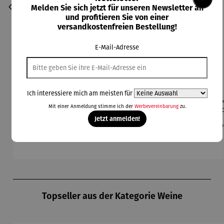
Melden Sie sich jetzt für unseren Newsletter an
und profitieren Sie von einer
versandkostenfreien Bestellung!
E-Mail-Adresse
Ich interessiere mich am meisten für
Bierzapfa
Champagn
Champagn
Champagn
Eis
Mit einer Anmeldung stimme ich der
Werbevereinbarung
zu.
nlage
erkühler
erkühler
erkühler
Co
aus
MONACO
NIZZA
Jetzt anmelden!
Regulärer Preis:
Regulärer Preis:
Regulärer Preis:
Regulärer Preis:
Re
199,00 €
59,95 €
249,00 €
199,00 €
24
Edelstahl
Produktgalerie überspringen
Topseller aus der Kategorie Weine