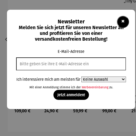
×
Newsletter
Melden Sie sich jetzt für unseren Newsletter an
und profitieren Sie von einer
versandkostenfreien Bestellung!
E-Mail-Adresse
Ich interessiere mich am meisten für
Mit einer Anmeldung stimme ich der
Werbevereinbarung
zu.
Jetzt anmelden!
Bauwagen
Brettspiel
Entdecker
Feuerwac
Gar
Spirit
- Rubico
rucksack
he aus
ch
Discover
Holz
Gar
Regulärer Preis:
Regulärer Preis:
Regulärer Preis:
Regulärer Preis:
Re
109,00 €
24,90 €
59,99 €
99,00 €
21
k
„
Ga