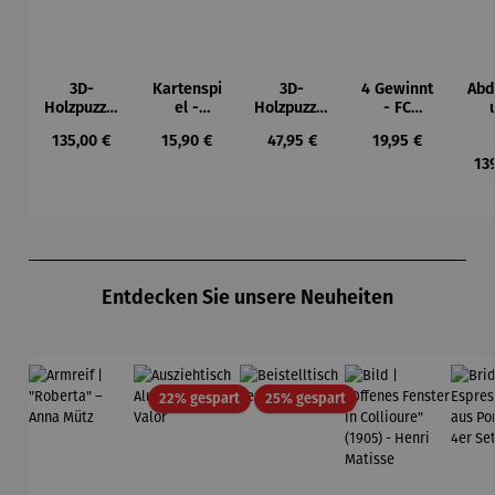
3D-
Kartenspi
3D-
4 Gewinnt
Abd
Holzpuzzle
el -
Holzpuzzle
- FC
- Set
Mahlzeit
Eulen-
Schalke
Wo
Regulärer Preis:
Regulärer Preis:
Regulärer Preis:
Regulärer Preis:
135,00 €
15,90 €
47,95 €
19,95 €
Weltkarte
Pendeluhr
04
13
Produktgalerie überspringen
Entdecken Sie unsere Neuheiten
Rabatt
Rabatt
22% gespart
25% gespart