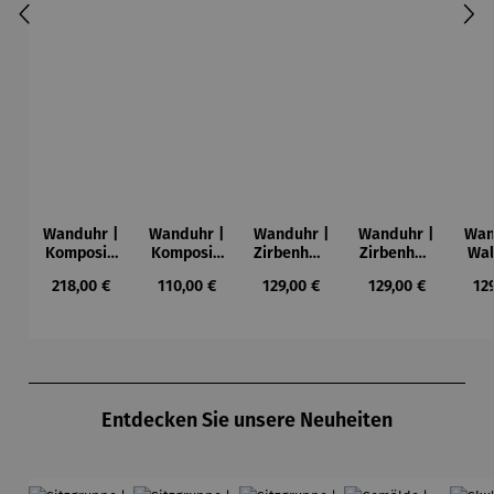
Wanduhr |
Wanduhr |
Wanduhr |
Wanduhr |
Wan
Kompositi
Kompositi
Zirbenholz
Zirbenholz
Wal
on – Piet
on in Rot,
– POTT
–
o
Regulärer Preis:
Regulärer Preis:
Regulärer Preis:
Regulärer Preis:
Reg
218,00 €
110,00 €
129,00 €
129,00 €
12
Mondrian
Blau, Gelb
LIEBE
RUHRZEIT
RUH
und
Schwarz –
Piet
Mondrian
Produktgalerie überspringen
Entdecken Sie unsere Neuheiten