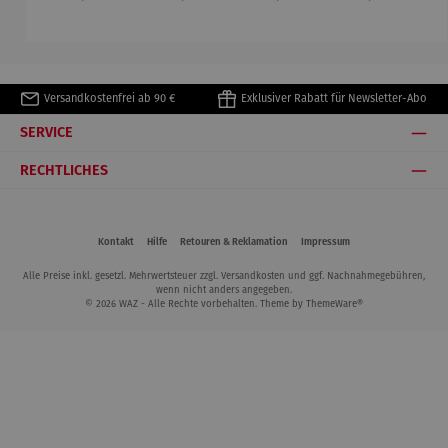
anthrazit
Genua
sel Adora
Pablo
& Tisch
Picasso
Tarifa
Versandkostenfrei ab 90 €
Exklusiver Rabatt für Newsletter-Abo
SERVICE
RECHTLICHES
Kontakt
Hilfe
Retouren & Reklamation
Impressum
Alle Preise inkl. gesetzl. Mehrwertsteuer zzgl.
Versandkosten
und ggf. Nachnahmegebühren,
wenn nicht anders angegeben.
© 2026 WAZ - Alle Rechte vorbehalten. Theme by
ThemeWare®