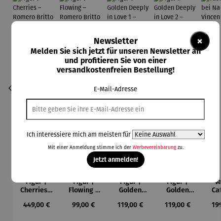
×
Newsletter
Melden Sie sich jetzt für unseren Newsletter an
und profitieren Sie von einer
versandkostenfreien Bestellung!
E-Mail-Adresse
Ich interessiere mich am meisten für
Mit einer Anmeldung stimme ich der
Werbevereinbarung
zu.
Jetzt anmelden!
Figur |
Figur |
Figur |
Figur |
V
Cherries –
Flowing –
Golden
Golden
Ca
Romero
Romero
Deeply in
Deeply in
Na
Regulärer Preis:
Regulärer Preis:
Regulärer Preis:
Regulärer Preis:
Reg
449,00 €
99,00 €
119,00 €
119,00 €
19
Britto
Britto
Love 1 –
Love 2 –
Vi
Romero
Romero
van