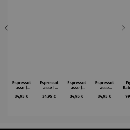
Espressot
Espressot
Espressot
Espressot
Fi
asse |
asse |
asse |
asse
Bab
Dame mit
Family of
Mandelba
Farbstudie
- R
Regulärer Preis:
Regulärer Preis:
Regulärer Preis:
Regulärer Preis:
Re
34,95 €
34,95 €
34,95 €
34,95 €
99
Fächer -
Fish -
um rot -
– Wassily
B
Gustav
James
Vincent
Kandinsky
Klimt
Rizzi
van Gogh