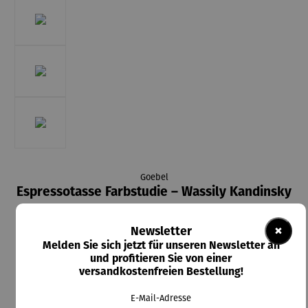
Goebel
Espressotasse Farbstudie – Wassily Kandinsky
×
Newsletter
34,95 €
Melden Sie sich jetzt für unseren Newsletter an
Preise inkl. MwSt. zzgl. Versandkosten
und profitieren Sie von einer
versandkostenfreien Bestellung!
Lieferzeit: 2-3 Tage
E-Mail-Adresse