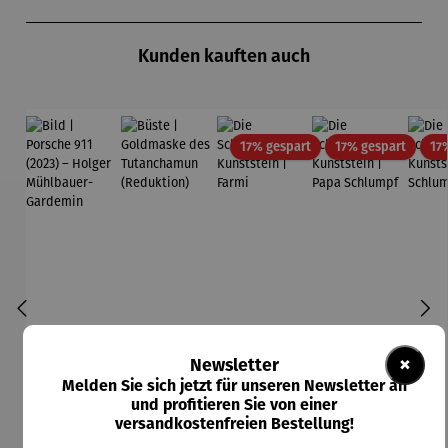
Produktgalerie überspringen
Kunden kauften auch
Rabatt
Rabatt
17% gespart
17% gespart
17
×
Newsletter
Melden Sie sich jetzt für unseren Newsletter an
und profitieren Sie von einer
versandkostenfreien Bestellung!