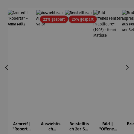
Rabatt
Rabatt
22% gespart
25% gespart
Armreif |
Ausziehtis
Beistelltis
Bild |
Bri
"Roberta"
ch
ch 2er Set
"Offenes