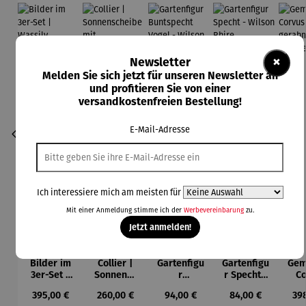
×
Newsletter
Melden Sie sich jetzt für unseren Newsletter an
und profitieren Sie von einer
versandkostenfreien Bestellung!
E-Mail-Adresse
Ich interessiere mich am meisten für
Mit einer Anmeldung stimme ich der
Werbevereinbarung
zu.
Jetzt anmelden!
Bilder im
Collier |
Gartenfigu
Gartenfigu
Gem
Durchschnittliche Bewertung von 5 von 5 Sternen
3er-Set |
Sonnensc
r
r Specht -
Co
Wassily
heibe mit
Buntspech
Wilson
L
Regulärer Preis:
Regulärer Preis:
Regulärer Preis:
Regulärer Preis:
Reg
395,00 €
260,00 €
94,00 €
84,00 €
39
Kandinsky
Malachitp
t Vogel -
Bhire
ger