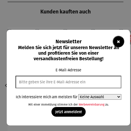
Kunden kauften auch
Rabatt
Rabatt
Rabatt
Rabatt
11% gespart
13% gespart
13% gespart
11% gespart
13
×
Newsletter
Melden Sie sich jetzt für unseren Newsletter an
und profitieren Sie von einer
versandkostenfreien Bestellung!
E-Mail-Adresse
Ich interessiere mich am meisten für
Mit einer Anmeldung stimme ich der
Werbevereinbarung
zu.
Jetzt anmelden!