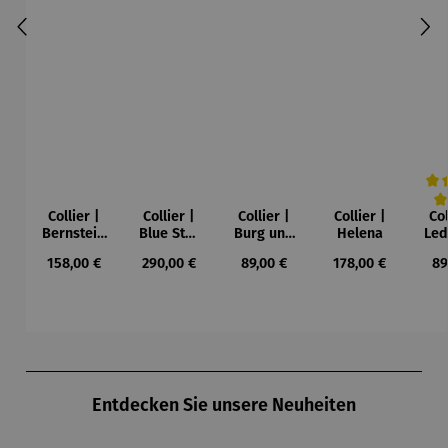
Collier |
Collier |
Collier |
Collier |
Col
Durc
Bernstein
Blue Star
Burg und
Helena
Led
– Sonne,
– Petra
Sonne –
Regulärer Preis:
Regulärer Preis:
Regulärer Preis:
Regulärer Preis:
Re
158,00 €
290,00 €
89,00 €
178,00 €
89
Mond und
Waszak
Paul Klee
Leb
Sterne
u
Gu
K
Produktgalerie überspringen
Entdecken Sie unsere Neuheiten