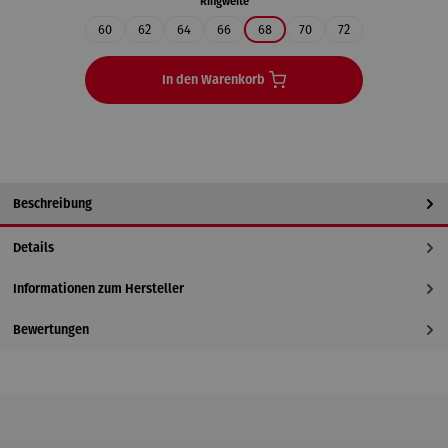
auswählen
Ringweite
60
62
64
66
68
70
72
In den Warenkorb
Beschreibung
Details
Informationen zum Hersteller
Bewertungen
Produktgalerie überspringen