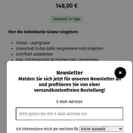
148,00 €
Lieferzeit: 5-7 Tage
Hier die individuelle Gravur eingeben:
Gravur: Lasergravur
Gravurtext in das dafür vorgesehene Feld eingeben
Schriftart auswählbar
max. Zeichenanzahl 30 Zeichen inkl. Leerzeichen
Kein Umtausch oder Rücknahme
×
Newsletter
Melden Sie sich jetzt für unseren Newsletter an
Gravur Holzschatulle
(+25,00 €)
und profitieren Sie von einer
versandkostenfreien Bestellung!
E-Mail-Adresse
Schriftart-Auswahl
Ich interessiere mich am meisten für
Teile diese Konfiguration