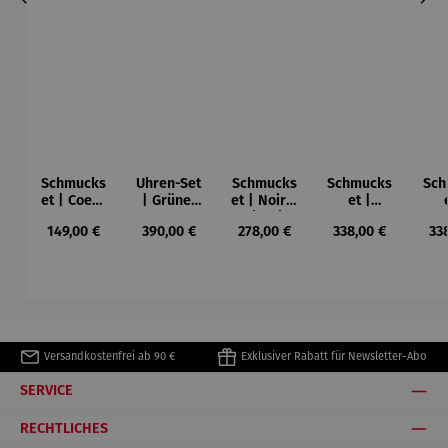
Schmucks
Uhren-Set
Schmucks
Schmucks
Sch
et | Coeur
| Grüner
et | Noir –
et |
de Fleur
Panther
Weinprinz
Edelstahl
Moo
Regulärer Preis:
Regulärer Preis:
Regulärer Preis:
Regulärer Preis:
Reg
149,00 €
390,00 €
278,00 €
338,00 €
33
essin
& Holz –
Chronogra
Chr
ph Barista
ph 
Bianco
Bi
Weinfass
Versandkostenfrei ab 90 €
Exklusiver Rabatt für Newsletter-Abo
SERVICE
RECHTLICHES