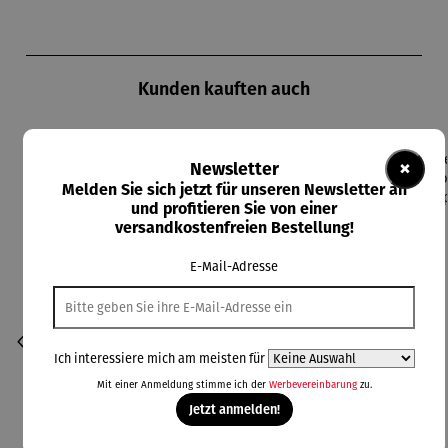
Produktgalerie überspringen
Kunden kauften auch
×
Newsletter
Rabatt
Rabatt
Rabatt
Rabatt
20% gespart
8% gespart
19% gespart
25% gespart
Melden Sie sich jetzt für unseren Newsletter an
und profitieren Sie von einer
versandkostenfreien Bestellung!
E-Mail-Adresse
Ich interessiere mich am meisten für
Mit einer Anmeldung stimme ich der
Werbevereinbarung
zu.
Jetzt anmelden!