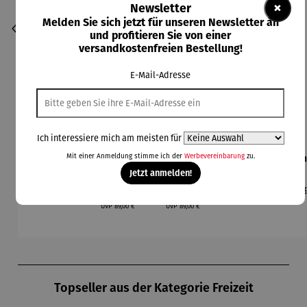
×
Newsletter
Melden Sie sich jetzt für unseren Newsletter an
und profitieren Sie von einer
versandkostenfreien Bestellung!
E-Mail-Adresse
Ich interessiere mich am meisten für
Mit einer Anmeldung stimme ich der
Werbevereinbarung
zu.
Seidensch
Armband |
Armband
Armbandu
Arm
al |
Grubenhol
unisex |
hr |
hr 
Jetzt anmelden!
Farbstudie
z –
Edelstahl
Chronogra
der
Regulärer Preis:
Verkaufspreis:
Verkaufspreis:
Regulärer Preis:
Reg
110,00 €
79,00 €
79,00 €
375,00 €
22
Quadrate
Welterbe
& Holz –
ph –
Regulärer Preis:
Regulärer Preis:
(1913) –
Zollverein
Premium
Flieger
Fri
UVP
89,00 €
UVP
89,00 €
Wassily
Schacht
Barrique
Kandinsky
ⅩⅠⅠ
Hun
a
Produktgalerie überspringen
Topseller aus der Kategorie Freizeit