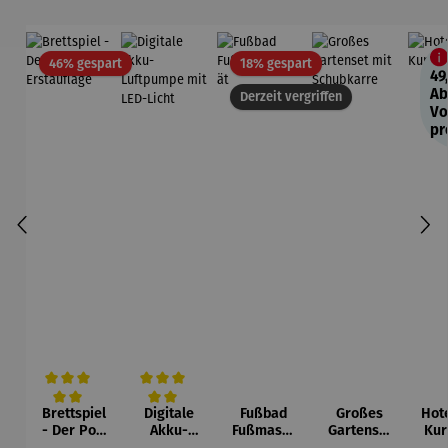
Rabatt
Rabatt
46% gespart
18% gespart
49
Ab
Derzeit vergriffen
Vo
pr
Brettspiel
Digitale
Fußbad
Großes
Hot
Durchschnittliche Bewertung von 5 von 5 Sternen
Durchschnittliche Bewertung von 5 von 5 Sternen
- Der Pott
Akku-
Fußmassa
Gartenset
Kur
Erstauflag
Luftpumpe
gegerät
mit
b 