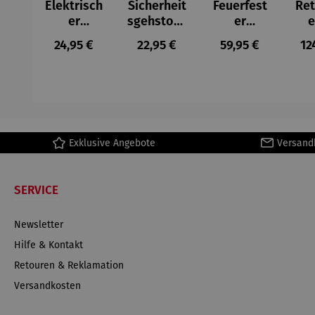
Elektrisch
Sicherheit
Feuerfest
Ret
er
sgehstock
er
e
Handwär
faltbar –
Dokument
Flu
Regulärer Preis:
Regulärer Preis:
Regulärer Preis:
Re
24,95 €
22,95 €
59,95 €
12
mer
Be Safe
en-
er 
Organizer
Alu
mit
Zahlensch
Tri
loss
n 
Exklusive Angebote
Versand
SERVICE
Newsletter
Hilfe & Kontakt
Retouren & Reklamation
Versandkosten