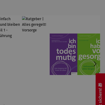
🎁 Rabatt sichern! 🎁