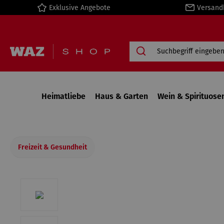
Exklusive Angebote
Versand
springen
Zur Hauptnavigation springen
Heimatliebe
Haus & Garten
Wein & Spirituose
Freizeit & Gesundheit
Bildergalerie überspringen