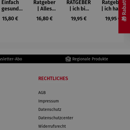
Einfach
Ratgeber
RATGEBER
Ratgeber
e Bewertung von 5 von 5 Sternen
gesund
| Alles
| ich bin
| ich habe
bleiben -
geregelt!
Todesmut
vorgesorg
s:
Regulärer Preis:
Regulärer Preis:
Regulärer Preis:
Regulärer 
15,80 €
16,80 €
19,95 €
19,95 €
Teil 1 -
Vorsorge
ig –
t –
Ernährung
Umgang
Vollmacht
mit Trauer
ohne
im Leben
Sorgen,
#weileswi
#weileswi
chtigist
chtigist
wsletter-Abo
Regionale Produkte
RECHTLICHES
AGB
Impressum
Datenschutz
Datenschutzcenter
Widerrufsrecht