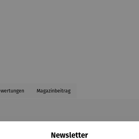
ewertungen
Magazinbeitrag
den Überblick zum Thema Pflegefall und kannst im Ratgeber b
Newsletter