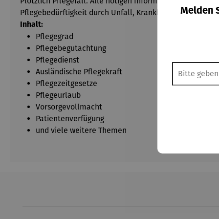
Plötzlich Pflegefall. Alle nötigen Informationen, Anlaufs
Melden S
Pflegebedürftigkeit durch Unfall, Krankheit oder Alter.
Inhalt:
Pflegegrad
Pflegebegutachtung
Pflegedienst
Ausländische Pflegekraft
Pflegezeitgesetze
Pflegeurlaub
Vorsorgevollmacht
Patientenverfügung
und viele weitere Themen
Produktgalerie überspringen