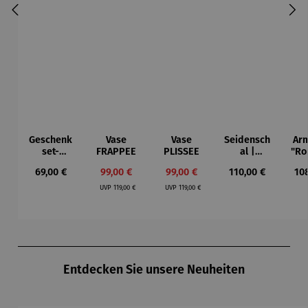
Geschenk
Vase
Vase
Seidensch
Arm
set-
FRAPPEE
PLISSEE
al |
"Ro
Proviantki
Seerosen
–
Regulärer Preis:
Verkaufspreis:
Verkaufspreis:
Regulärer Preis:
Reg
69,00 €
99,00 €
99,00 €
110,00 €
10
ste
– Claude
M
Regulärer Preis:
Regulärer Preis:
Monet
UVP
119,00 €
UVP
119,00 €
Produktgalerie überspringen
Entdecken Sie unsere Neuheiten