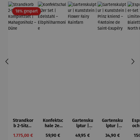
Rabatt
18% gespart
Strandkor
Konfektsc
Gartensku
Gartensku
Esp
b 2-Sitzer
hale 2er
lptur |
lptur |
och
Kompletts
Set |
Kunststein
Kunststein
7-
Verkaufspreis:
Regulärer Preis:
Regulärer Preis:
Regulärer Preis:
Reg
1.775,00 €
59,90 €
49,95 €
34,90 €
15
et |
Edelstahl
| Flower
| Prinz
Li