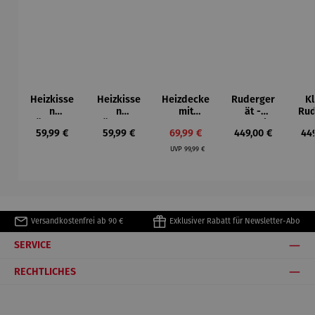
Heizkisse
Heizkisse
Heizdecke
Ruderger
K
n
n
mit
ät -
Rud
Rückenab
Rückenab
Abschalta
magnetisc
Regulärer Preis:
Regulärer Preis:
Verkaufspreis:
Regulärer Preis:
Reg
59,99 €
59,99 €
69,99 €
449,00 €
44
deckung
deckung
utomatik
h
mag
Regulärer Preis:
10
UVP
99,99 €
Heizstufen
Versandkostenfrei ab 90 €
Exklusiver Rabatt für Newsletter-Abo
SERVICE
RECHTLICHES