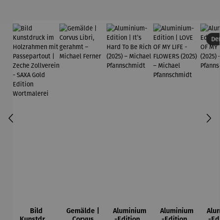
Wortmaler
ei
Der
Bild
Gemälde |
Aluminium
Aluminium
Alu
Kunstdruc
Corvus
-Edition |
-Edition |
-Ed