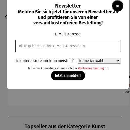
×
Newsletter
Melden Sie sich jetzt für unseren Newsletter an
und profitieren Sie von einer
versandkostenfreien Bestellung!
E-Mail-Adresse
Ich interessiere mich am meisten für
Mit einer Anmeldung stimme ich der
Werbevereinbarung
zu.
Bild
Bild |
Bild | Bob
Bild |
B
Jetzt anmelden!
Kunstdruc
Albert
Dylan -
Freddie
Her
k im
Einstein -
Wortmaler
Mercury -
Li
Regulärer Preis:
Regulärer Preis:
Regulärer Preis:
Regulärer Preis:
Ver
250,00 €
290,00 €
210,00 €
210,00 €
18
Holzrahm
Wortmaler
ei SAXA
Wortmaler
Wor
en mit
ei SAXA
Edition
ei SAXA
ei
UV
Passepart
Edition
Edition
Ed
out |
Zeche
Zollverein
Produktgalerie überspringen
- SAXA
Gold
Topseller aus der Kategorie Kunst
Edition