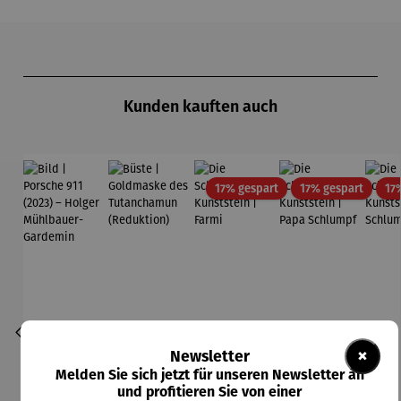
Produktgalerie überspringen
Kunden kauften auch
Rabatt
Rabatt
17% gespart
17% gespart
17
×
Newsletter
Melden Sie sich jetzt für unseren Newsletter an
und profitieren Sie von einer