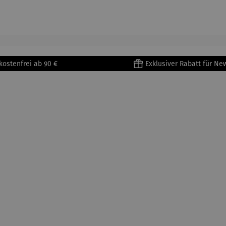
905) -
aus
| 4 Tassen
Porzellan
enri
Porzellan
&
tisse
| 4er Set
Untertass
en mit
Metallges
kostenfrei ab 90 €
Exklusiver Rabatt für Ne
tell