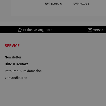
Regulärer Preis:
Regulärer Preis:
(1
UVP
899,00 €
UVP
199,00 €
H
Ma
Exklusive Angebote
Versand
SERVICE
Newsletter
Hilfe & Kontakt
Retouren & Reklamation
Versandkosten