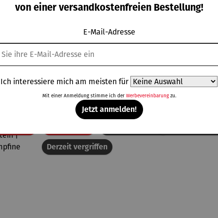
ststei
Kunststei
Britto
Regulärer Preis:
von einer versandkostenfreien Bestellung!
Regulärer Preis:
Regulärer Preis:
| Papa
n |
P
59,00 €
UVP
59,00 €
UVP
55,00 €
hlumpf
Schlumpfi
ne
E-Mail-Adresse
Topseller aus der Kategorie Skulpturen
Ich interessiere mich am meisten für
Mit einer Anmeldung stimme ich der
Werbevereinbarung
zu.
Jetzt anmelden!
Rabatt
Rabatt
% gespart
18% gespart
Derzeit vergriffen
Derzeit vergriff
Derzeit vergriffen