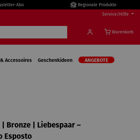
wsletter-Abo
Regionale Produkte
Service/Hilfe
Warenkorb
& Accessoires
Geschenkideen
ANGEBOTE
 | Bronze | Liebespaar –
o Esposto