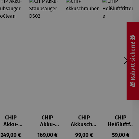
🎁 Rabatt sichern! 🎁
CHIP
CHIP
CHIP
CHIP
Akku-
Akku-
Akkuschra
Heißluftfri
Staubsau
Staubsau
uber
tteuse
s:
Regulärer Preis:
Regulärer Preis:
Regulärer Preis:
Regulärer P
249,00 €
169,00 €
99,00 €
59,00 €
ger
ger DS02