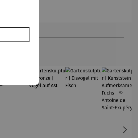
Britto
Britto
Romero
Britto
en