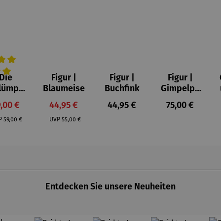
Die
Figur |
Figur |
Figur |
on 5 Sternen
wertung von 5 von 5 Sternen
hschnittliche Bewertung von 5 von 5 Sternen
lümpfe
Blaumeise
Buchfink
Gimpelpa
aus
ar
rkaufspreis:
Verkaufspreis:
Regulärer Preis:
Regulärer Prei
,00 €
44,95 €
44,95 €
75,00 €
ststei
Regulärer Preis:
Regulärer Preis:
n |
P
59,00 €
UVP
55,00 €
lumpfi
ne
Entdecken Sie unsere Neuheiten