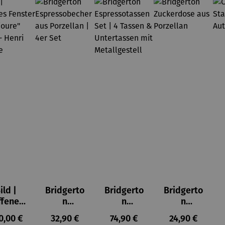
ild |
Bridgerto
Bridgerto
Bridgerto
ffenes
n
n
n
ster in
Espresso
Espressot
Zuckerdo
ulärer Preis:
Regulärer Preis:
Regulärer Preis:
Regulärer Prei
0,00 €
32,90 €
74,90 €
24,90 €
lioure"
becher
assen Set
se aus