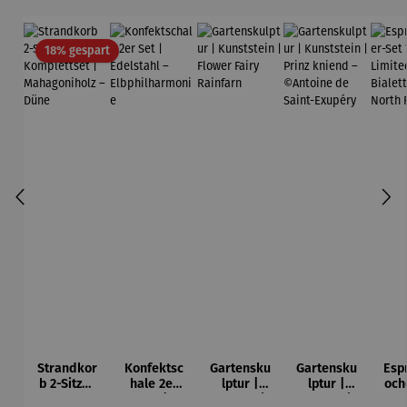
Rabatt
18% gespart
Strandkor
Konfektsc
Gartensku
Gartensku
Esp
b 2-Sitzer
hale 2er
lptur |
lptur |
och
Kompletts
Set |
Kunststein
Kunststein
7-