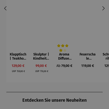
Klapptisch
Skulptur |
Aroma
Feuerscha
Sch
Durchschnittliche Bewertung von 4 vo
| Teakholz
Kindheit –
Diffuser
le
ri
– Balcony
Gerard
und
Maryland
Gri
Verkaufspreis:
Verkaufspreis:
Regulärer Preis:
Regulärer Preis:
Reg
129,00 €
99,00 €
Ab
79,00 €
119,00 €
12
Laterne –
Regulärer Preis:
Regulärer Preis:
Sophie
UVP
159,00 €
UVP
110,00 €
Produktgalerie überspringen
Entdecken Sie unsere Neuheiten