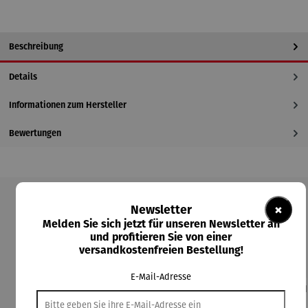
Beschreibung
Details
Informationen zum Hersteller
Bewertungen
×
Newsletter
Produktgalerie überspringen
Melden Sie sich jetzt für unseren Newsletter an
und profitieren Sie von einer
Kunden kauften auch
versandkostenfreien Bestellung!
E-Mail-Adresse