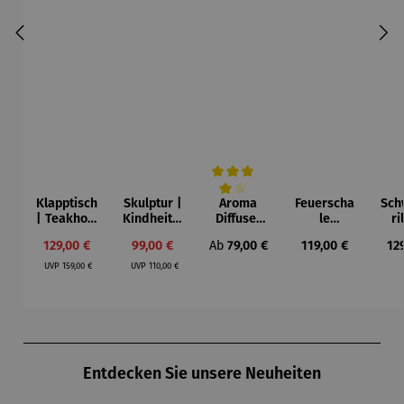
Klapptisch
Skulptur |
Aroma
Feuerscha
Sch
Durchschnittliche Bewertung von 4 vo
| Teakholz
Kindheit –
Diffuser
le
ri
– Balcony
Gerard
und
Maryland
Gri
Verkaufspreis:
Verkaufspreis:
Regulärer Preis:
Regulärer Preis:
Reg
129,00 €
99,00 €
Ab
79,00 €
119,00 €
12
Laterne –
Regulärer Preis:
Regulärer Preis:
Sophie
UVP
159,00 €
UVP
110,00 €
Produktgalerie überspringen
Entdecken Sie unsere Neuheiten