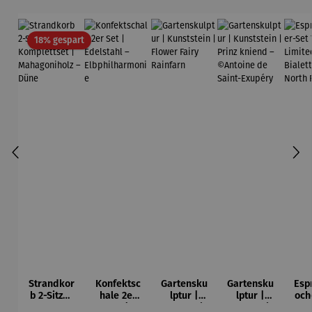
Rabatt
18% gespart
Strandkor
Konfektsc
Gartensku
Gartensku
Esp
b 2-Sitzer
hale 2er
lptur |
lptur |
och
Kompletts
Set |
Kunststein
Kunststein
7-