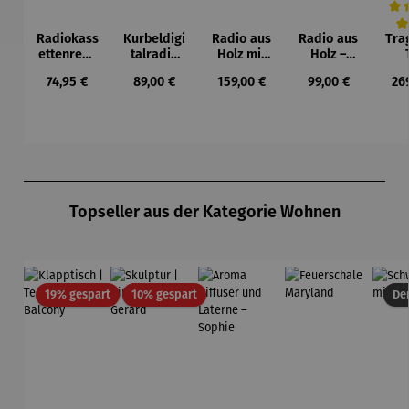
Radiokass
Kurbeldigi
Radio aus
Radio aus
Tra
Durc
ettenreko
talradio
Holz mit
Holz –
rder Retro
mit ASA
DAB+ –
Mini
Spr
Regulärer Preis:
Regulärer Preis:
Regulärer Preis:
Regulärer Preis:
Reg
74,95 €
89,00 €
159,00 €
99,00 €
26
– USB
Notfallfun
Digital
stä
Wiederga
ktion
Retro
O
be
Produktgalerie überspringen
Topseller aus der Kategorie Wohnen
Rabatt
Rabatt
19% gespart
10% gespart
Der