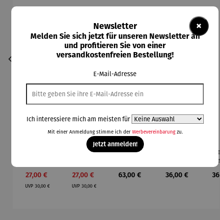
×
Newsletter
Melden Sie sich jetzt für unseren Newsletter an
und profitieren Sie von einer
versandkostenfreien Bestellung!
E-Mail-Adresse
Ich interessiere mich am meisten für
Mit einer Anmeldung stimme ich der
Werbevereinbarung
zu.
Jetzt anmelden!
Armband |
Armband |
Armband |
Kette |
Ke
Durchschnittliche Bewertung von 5 von 5 Sternen
Beach 01
vergoldet
vergoldet
Altsilber –
Alt
- Beach 01
| 01
rot India
b
Verkaufspreis:
Verkaufspreis:
Regulärer Preis:
Regulärer Preis:
Re
27,00 €
27,00 €
63,00 €
36,00 €
36
Bohemia
Antik
I
Regulärer Preis:
Regulärer Preis:
beige
A
UVP
30,00 €
UVP
30,00 €