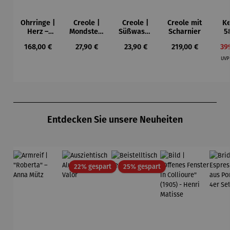
Ohrringe |
Creole |
Creole |
Creole mit
Ke
Herz –
Mondstein
Süßwasse
Scharnier
5
Juliet
Perle
rperle
G
Regulärer Preis:
Regulärer Preis:
Regulärer Preis:
Regulärer Preis:
Ver
168,00 €
27,90 €
23,90 €
219,00 €
39
dre
teil
UV
Produktgalerie überspringen
Entdecken Sie unsere Neuheiten
Rabatt
Rabatt
22% gespart
25% gespart