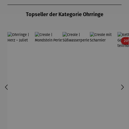
Produktgalerie überspringen
Topseller der Kategorie Ohrringe
20