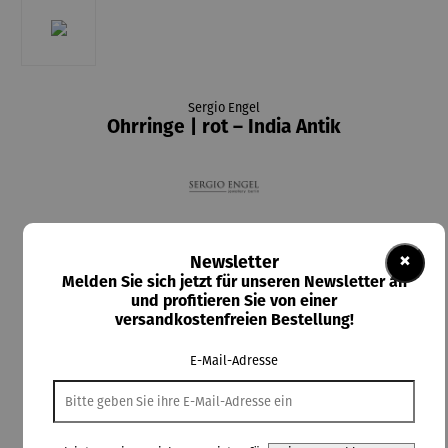
Sergio Engel
Ohrringe | rot – India Antik
30,00 €
×
Newsletter
Preise inkl. MwSt. zzgl. Versandkosten
Melden Sie sich jetzt für unseren Newsletter an
und profitieren Sie von einer
Lieferzeit: 2-3 Tage
versandkostenfreien Bestellung!
E-Mail-Adresse
In den Warenkorb