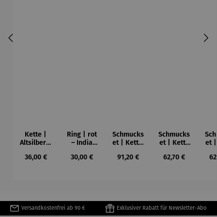
Kette |
Ring | rot
Schmucks
Schmucks
Sch
Altsilber –
– India
et | Kette,
et | Kette
et 
rot India
Antik
Ohrringe
& Ring rot
Regulärer Preis:
Regulärer Preis:
Regulärer Preis:
Regulärer Preis:
Re
36,00 €
30,00 €
91,20 €
62,70 €
62
Antik
& Ring rot
– India
Ohr
– India
Antik
rot 
Antik
A
Versandkostenfrei ab 90 €
Exklusiver Rabatt für Newsletter-Abo