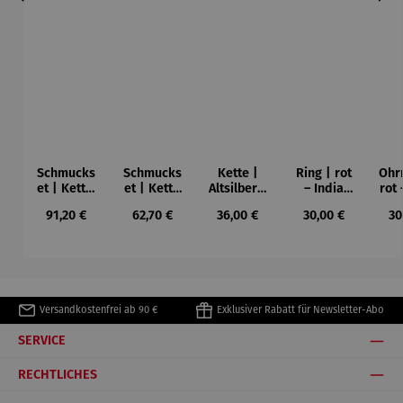
Schmucks
Schmucks
Kette |
Ring | rot
Ohr
et | Kette,
et | Kette
Altsilber –
– India
rot 
Ohrringe
& Ring rot
rot India
Antik
A
Regulärer Preis:
Regulärer Preis:
Regulärer Preis:
Regulärer Preis:
Re
91,20 €
62,70 €
36,00 €
30,00 €
30
& Ring rot
– India
Antik
– India
Antik
Antik
Versandkostenfrei ab 90 €
Exklusiver Rabatt für Newsletter-Abo
SERVICE
RECHTLICHES