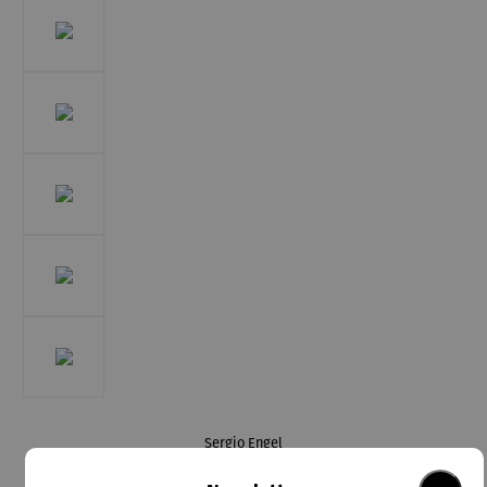
Sergio Engel
Schmuckset | Kette & Ohrringe rot – India