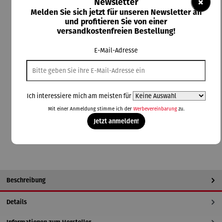
×
Antik
Newsletter
Melden Sie sich jetzt für unseren Newsletter an
und profitieren Sie von einer
versandkostenfreien Bestellung!
E-Mail-Adresse
62,60 €
Preise inkl. MwSt. zzgl. Versandkosten
Lieferzeit: 2-3 Tage
Ich interessiere mich am meisten für
Mit einer Anmeldung stimme ich der
Werbevereinbarung
zu.
In den Warenkorb
Jetzt anmelden!
Beschreibung
Details