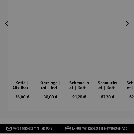
Kette |
Ohrringe |
Schmucks
Schmucks
Sch
Altsilber –
rot – India
et | Kette,
et | Kette
et 
rot India
Antik
Ohrringe
& Ring rot
Regulärer Preis:
Regulärer Preis:
Regulärer Preis:
Regulärer Preis:
Re
36,00 €
30,00 €
91,20 €
62,70 €
62
Antik
& Ring rot
– India
Ohr
– India
Antik
rot 
Antik
A
Versandkostenfrei ab 90 €
Exklusiver Rabatt für Newsletter-Abo