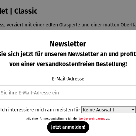
et | Classic
ss, verziert mit einer edlen Glasperle und einer matten Oberf
Newsletter
ie sich jetzt für unseren Newsletter an und profit
von einer versandkostenfreien Bestellung!
E-Mail-Adresse
Weitere Produkte
Ich interessiere mich am meisten für
Mit einer Anmeldung stimme ich der
Werbevereinbarung
zu.
Jetzt anmelden!
Rabatt
Rabatt
Rab
10% gespart
10% gespart
10% gespart