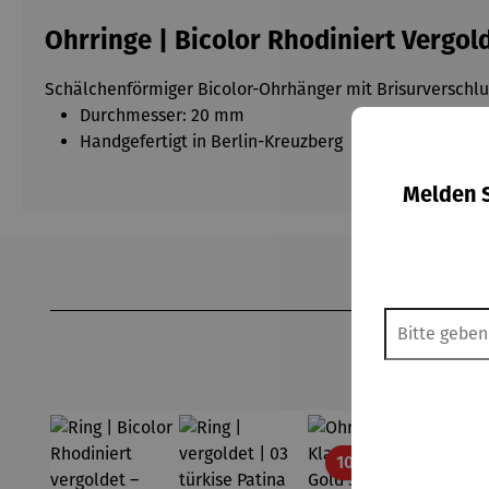
Ohrringe | Bicolor Rhodiniert Vergold
Schälchenförmiger Bicolor-Ohrhänger mit Brisurverschlu
Durchmesser: 20 mm
Handgefertigt in Berlin-Kreuzberg
Melden S
Produktgalerie überspringen
Rabatt
10% gespart