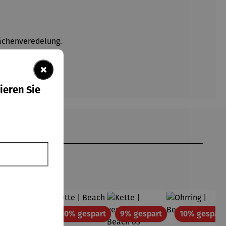
lächenveredelung.
×
ieren Sie
att
Rabatt
Rabatt
Rabatt
10% gespart
10% gespart
9% gespart
10% gespart