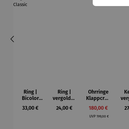
Ring |
Ring |
Ohrringe
Ke
Bicolor
vergoldet
Klappcreo
ver
Rhodinier
| 03
len | Gold
Regulärer Preis:
Regulärer Preis:
Verkaufspreis:
Re
33,00 €
24,00 €
180,00 €
27
t
türkise
333
tü
Regulärer Preis:
vergoldet
Patina
bicolor
P
UVP
199,00 €
– Classic