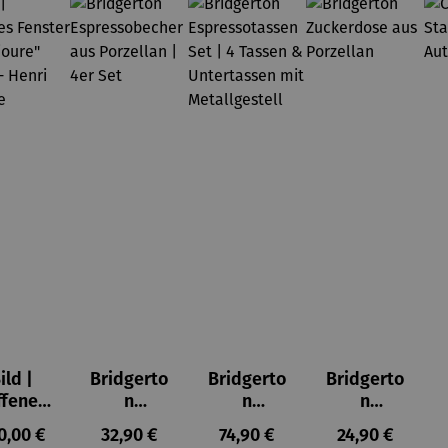
ild |
Bridgerto
Bridgerto
Bridgerto
ffenes
n
n
n
ster in
Espresso
Espressot
Zuckerdo
ulärer Preis:
Regulärer Preis:
Regulärer Preis:
Regulärer Prei
0,00 €
32,90 €
74,90 €
24,90 €
lioure"
becher
assen Set
se aus