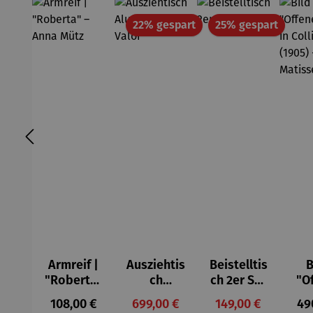
Rabatt
Rabatt
22% gespart
25% gespart
Armreif |
Ausziehtis
Beistelltis
B
"Roberta"
ch
ch 2er Set
"O
– Anna
Aluminium
– Dalias
Fen
Regulärer Preis:
Verkaufspreis:
Verkaufspreis:
Reg
108,00 €
699,00 €
149,00 €
49
Mütz
– Valor
Col