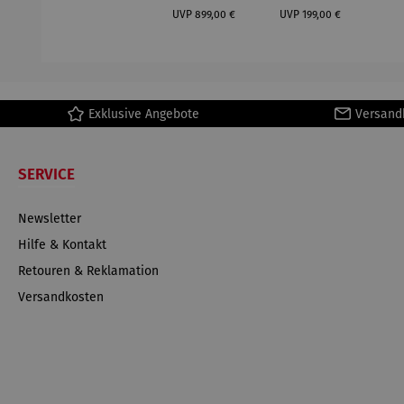
Regulärer Preis:
Regulärer Preis:
(1
UVP
899,00 €
UVP
199,00 €
H
Ma
Exklusive Angebote
Versand
SERVICE
Newsletter
Hilfe & Kontakt
Retouren & Reklamation
Versandkosten