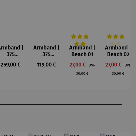
Armband |
Armband |
Armband |
Armband |
Durchschnittliche Bewertung v
Durchschnittl
375
375
Beach 01
Beach 02
Gelbgold
Gelbgold
:
Regulärer Preis:
Regulärer Preis:
Verkaufspreis:
Verkaufsprei
259,00 €
119,00 €
27,00 €
27,00 €
UVP
UVP
– Fantasie
&
Regulärer Preis:
Regulärer Prei
Süßwasse
30,00 €
30,00 €
rperlen