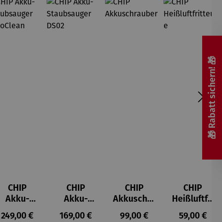
🎁 Rabatt sichern! 🎁
CHIP
CHIP
CHIP
CHIP
Akku-
Akku-
Akkuschra
Heißluftfri
Staubsau
Staubsau
uber
tteuse
s:
Regulärer Preis:
Regulärer Preis:
Regulärer Preis:
Regulärer P
249,00 €
169,00 €
99,00 €
59,00 €
ger
ger DS02