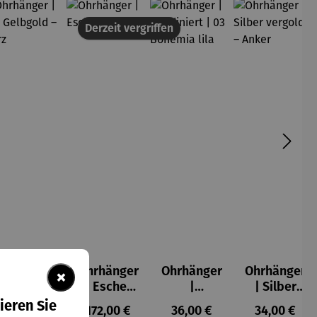
Derzeit vergriffen
Ohrhänger
Ohrhänger
Ohrhänger
Ohrhänger
×
| 333
| Escher
|
| Silber
Gelbgold
Kugel
Rhodinier
vergoldet
ieren Sie
s:
Regulärer Preis:
Regulärer Preis:
Regulärer Preis:
Regulärer P
139,00 €
172,00 €
36,00 €
34,00 €