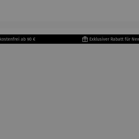
905) -
aus
| 4 Tassen
Porzellan
enri
Porzellan
&
tisse
| 4er Set
Untertass
en mit
Metallges
kostenfrei ab 90 €
Exklusiver Rabatt für Ne
tell