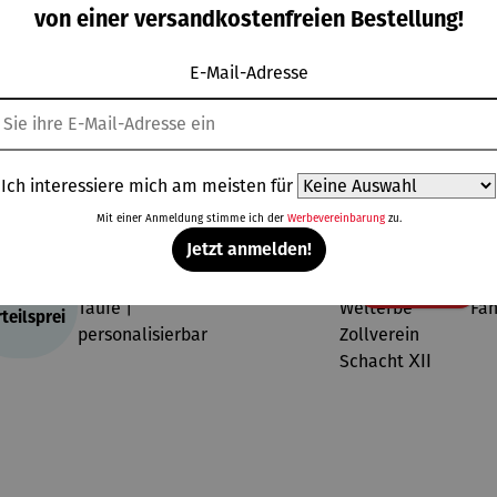
dreifarbig
g
rperle
von einer versandkostenfreien Bestellung!
Regulärer Preis:
teilrhodini
UVP
499,00 €
ert
E-Mail-Adresse
Topseller aus der Kategorie Ohrringe
Ich interessiere mich am meisten für
Mit einer Anmeldung stimme ich der
Werbevereinbarung
zu.
Jetzt anmelden!
140,00 €
Rab
11% gespart
o-
teilsprei