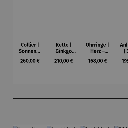
Collier |
Kette |
Ohrringe |
An
Sonnensc
Ginkgo
Herz –
| 
heibe mit
mit Achat
Juliet
Regulärer Preis:
Regulärer Preis:
Regulärer Preis:
Re
260,00 €
210,00 €
168,00 €
19
Malachitp
– Petra
zwe
erlen –
Waszak
– Z
Petra
Waszak
Produktgalerie überspringen