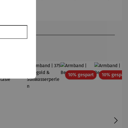
– Herz
t | 03
– Anker
Bohemia
lila
att
Rabatt
10% gespart
10% gespart