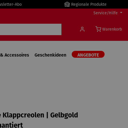
wsletter-Abo
Regionale Produkte
Service/Hilfe
Warenkorb
& Accessoires
Geschenkideen
ANGEBOTE
 Klappcreolen | Gelbgold
antiert