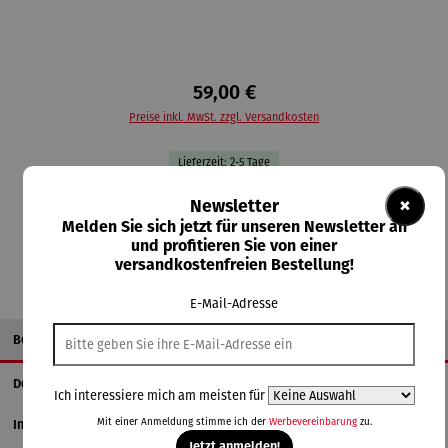
59,00 €
Preise inkl. MwSt. zzgl. Versandkosten
Lieferzeit: 2-5 Tage
×
Newsletter
In den Warenkorb
Melden Sie sich jetzt für unseren Newsletter an
und profitieren Sie von einer
versandkostenfreien Bestellung!
E-Mail-Adresse
Beschreibung
Details
Ich interessiere mich am meisten für
Mit einer Anmeldung stimme ich der
Werbevereinbarung
zu.
Informationen zum Hersteller
Jetzt anmelden!