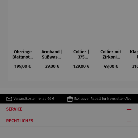
Ohrringe
Armband |
Collier |
Collier mit
Kla
Blattmotiv
Süßwasse
375
Zirkonia
| 333
rperle
Gelbgold
Anhänger
Süß
Regulärer Preis:
Regulärer Preis:
Regulärer Preis:
Regulärer Preis:
Reg
199,00 €
29,00 €
129,00 €
49,00 €
31
Gelbgold
&
|
r
Süßwasse
vergoldet
rperle
Versandkostenfrei ab 90 €
Exklusiver Rabatt für Newsletter-Abo
SERVICE
RECHTLICHES