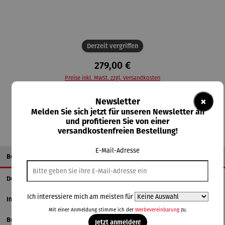
Derzeit vergriffen
279,00 €
Preise inkl. MwSt. zzgl. Versandkosten
×
Newsletter
Nicht mehr verfügbar
Melden Sie sich jetzt für unseren Newsletter an
und profitieren Sie von einer
versandkostenfreien Bestellung!
E-Mail-Adresse
Beschreibung
Details
Ich interessiere mich am meisten für
Informationen zum Hersteller
Mit einer Anmeldung stimme ich der
Werbevereinbarung
zu.
Bewertungen
Jetzt anmelden!