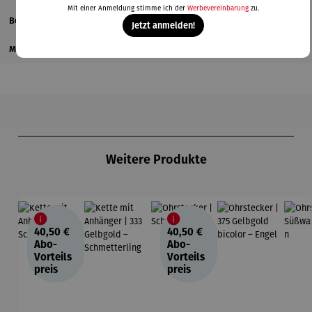
Mit einer Anmeldung stimme ich der
Werbevereinbarung
zu.
Bewertungen
Jetzt anmelden!
Magazinbeitrag
Produktgalerie überspringen
Weitere Produkte
40,50 €
40,50 €
Abo-
Abo-
Vorteils
Vorteils
preis
preis