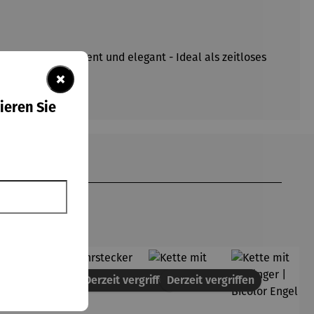
erne Optik. Dezent und elegant - Ideal als zeitloses
×
ieren Sie
Derzeit vergriffen
Derzeit vergriffen