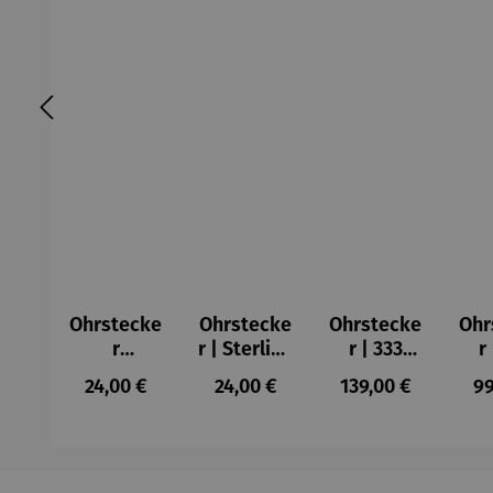
Ohrstecke
Ohrstecke
Ohrstecke
Ohr
r
r | Sterling
r | 333
r
Marienkäf
Silber –
Gelbgold
Ge
Regulärer Preis:
Regulärer Preis:
Regulärer Preis:
Re
24,00 €
24,00 €
139,00 €
99
er
Einhorn
–
Schmetter
Mar
ling