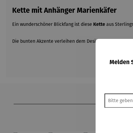
Kette mit Anhänger Marienkäfer
Ein wunderschöner Blickfang ist diese
aus Sterlings
Kette
Die bunten Akzente verleihen dem Design noch mehr Ch
Melden S
Produktgalerie überspringen