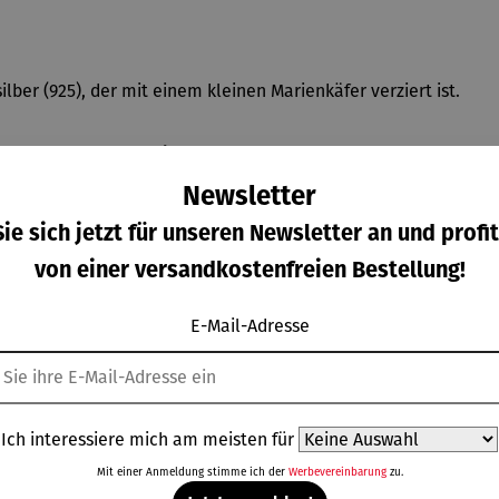
ilber (925), der mit einem kleinen Marienkäfer verziert ist.
arme, sodass die
ein wunderschöner Blickfan
Marienkäfer- Kette
Newsletter
ie sich jetzt für unseren Newsletter an und profit
von einer versandkostenfreien Bestellung!
E-Mail-Adresse
Weitere Produkte
Ich interessiere mich am meisten für
Mit einer Anmeldung stimme ich der
Werbevereinbarung
zu.