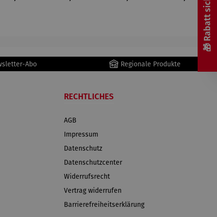
🎁 Rabatt sichern! 🎁
Bicolor |
– Anker
Engel
Ringe
wsletter-Abo
Regionale Produkte
RECHTLICHES
AGB
Impressum
Datenschutz
Datenschutzcenter
Widerrufsrecht
Vertrag widerrufen
Barrierefreiheitserklärung