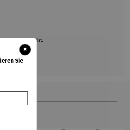
g für dein Outfit ist.
×
ieren Sie