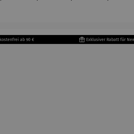
nhorn
–
–
–
Schmetter
Marienkäf
Gliederke
ling
er
tten
kostenfrei ab 90 €
Exklusiver Rabatt für Ne