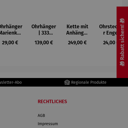
🎁 Rabatt sichern! 🎁
Ohrhänger
Ohrhänger
Kette mit
Ohrstecke
5 von 5 Sternen
Marienkäf
| 333
Anhänger
r Engel
er
Gelbgold
| Engel
s:
Regulärer Preis:
Regulärer Preis:
Regulärer Preis:
Regulärer P
29,00 €
139,00 €
249,00 €
24,00 €
– Herz
rund
wsletter-Abo
Regionale Produkte
RECHTLICHES
AGB
Impressum