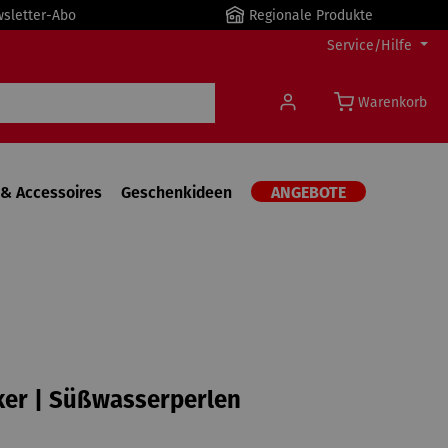
wsletter-Abo
Regionale Produkte
Service/Hilfe
Warenkorb
& Accessoires
Geschenkideen
ANGEBOTE
ker | Süßwasserperlen