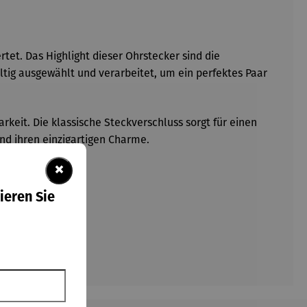
rtet. Das Highlight dieser Ohrstecker sind die
ltig ausgewählt und verarbeitet, um ein perfektes Paar
rkeit. Die klassische Steckverschluss sorgt für einen
nd ihren einzigartigen Charme.
×
ieren Sie