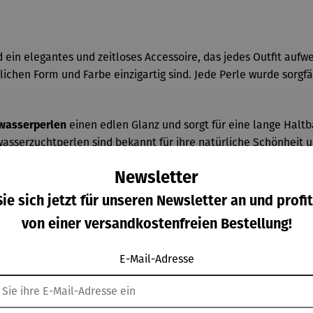
 ein elegantes und zeitloses Accessoire, das jedes Outfit aufwe
ichen Form und Farbe einzigartig sind. Jede Perle wurde sorgfä
einen edlen Glanz und sorgt für eine lange Haltba
wasserperlen
sserzuchtperlen sind bekannt für ihre natürliche Schönheit u
Newsletter
ie sich jetzt für unseren Newsletter an und profit
von einer versandkostenfreien Bestellung!
E-Mail-Adresse