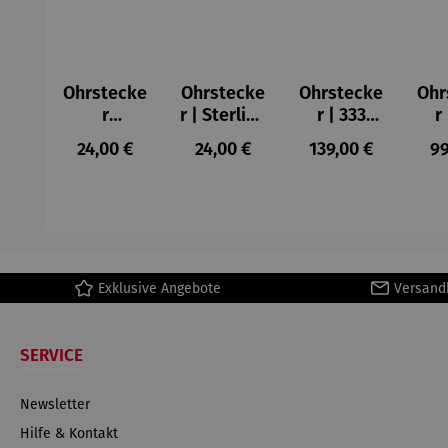
Ohrstecke
Ohrstecke
Ohrstecke
Ohr
r
r | Sterling
r | 333
r
Marienkäf
Silber –
Gelbgold
Ge
Regulärer Preis:
Regulärer Preis:
Regulärer Preis:
Re
24,00 €
24,00 €
139,00 €
99
er
Einhorn
–
Schmetter
Mar
ling
Exklusive Angebote
Versand
SERVICE
Newsletter
Hilfe & Kontakt