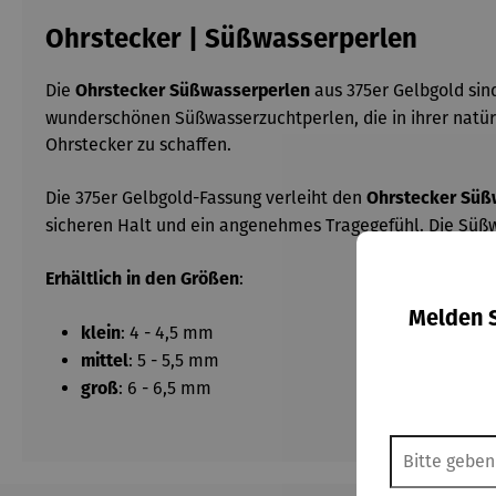
Ohrstecker | Süßwasserperlen
Die
aus 375er Gelbgold sind
Ohrstecker Süßwasserperlen
wunderschönen Süßwasserzuchtperlen, die in ihrer natürl
Ohrstecker zu schaffen.
Die 375er Gelbgold-Fassung verleiht den
Ohrstecker Süß
sicheren Halt und ein angenehmes Tragegefühl. Die Süßwa
:
Erhältlich in den Größen
Melden S
: 4 - 4,5 mm
klein
: 5 - 5,5 mm
mittel
: 6 - 6,5 mm
groß