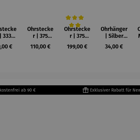
stecke
Ohrstecke
Ohrstecke
Ohrhänger
Durchschnittliche Bewertung von 
 | 333
r | 375
r | 375
| Silber
lbgold
Gelbgold
Gelbgold
vergoldet
gulärer Preis:
Regulärer Preis:
Regulärer Preis:
Regulärer Prei
,00 €
110,00 €
199,00 €
34,00 €
–
–
Bicolor |
– Anker
ienkäf
Gliederke
Ringe
er
tten
kostenfrei ab 90 €
Exklusiver Rabatt für Ne