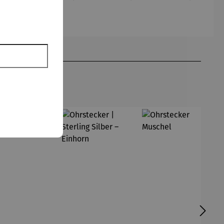
– Herz
t | 03
– Anker
Bohemia
lila