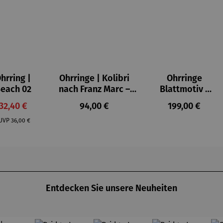
hrring |
Ohrringe | Kolibri
Ohrringe
each 02
nach Franz Marc –
Blattmotiv |
Petra Waszak
333 Gelbgold
Verkaufspreis:
Regulärer Preis:
Regulärer Pre
Preis:
32,40 €
94,00 €
199,00 €
Regulärer Preis:
UVP
36,00 €
Entdecken Sie unsere Neuheiten