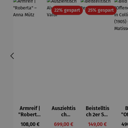
Rabatt
Rabatt
22% gespart
25% gespart
Armreif |
Ausziehtis
Beistelltis
B
"Roberta"
ch
ch 2er Set
"O
– Anna
Aluminium
– Dalias
Fen
Regulärer Preis:
Verkaufspreis:
Verkaufspreis:
Reg
108,00 €
699,00 €
149,00 €
49
Mütz
– Valor
Col