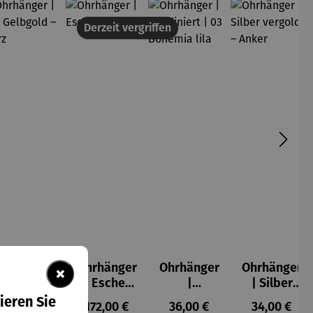
Derzeit vergriffen
Ohrhänger
Ohrhänger
Ohrhänger
Ohrhänger
×
| 333
| Escher
|
| Silber
Gelbgold
Kugel
Rhodinier
vergoldet
ieren Sie
s:
Regulärer Preis:
Regulärer Preis:
Regulärer Preis:
Regulärer P
139,00 €
172,00 €
36,00 €
34,00 €