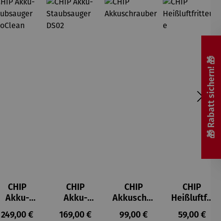
🎁 Rabatt sichern! 🎁
CHIP
CHIP
CHIP
CHIP
Akku-
Akku-
Akkuschra
Heißluftfri
Staubsau
Staubsau
uber
tteuse
s:
Regulärer Preis:
Regulärer Preis:
Regulärer Preis:
Regulärer P
249,00 €
169,00 €
99,00 €
59,00 €
ger
ger DS02