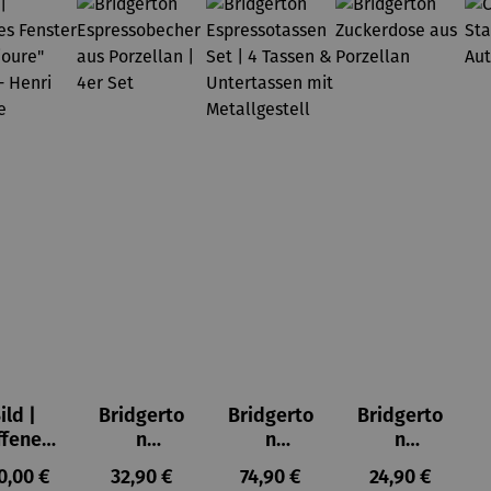
ild |
Bridgerto
Bridgerto
Bridgerto
ffenes
n
n
n
ster in
Espresso
Espressot
Zuckerdo
ulärer Preis:
Regulärer Preis:
Regulärer Preis:
Regulärer Prei
0,00 €
32,90 €
74,90 €
24,90 €
lioure"
becher
assen Set
se aus