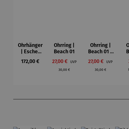
Ohrhänger
Ohrring |
Ohrring |
O
| Escher
Beach 01
Beach 01 –
B
Kugel
vergoldet
Regulärer Preis:
Verkaufspreis:
Verkaufspreis:
172,00 €
27,00 €
27,00 €
Regulärer 
UVP
UVP
Regulärer Preis:
30,00 €
30,00 €
Produktgalerie überspringen