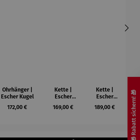
Ohrhänger |
Kette |
Kette |
🎁 Rabatt sichern! 🎁
Escher Kugel
Escher
Escher
Kugel
Kugel
Regulärer Preis:
Regulärer Preis:
Regulärer Preis:
172,00 €
169,00 €
189,00 €