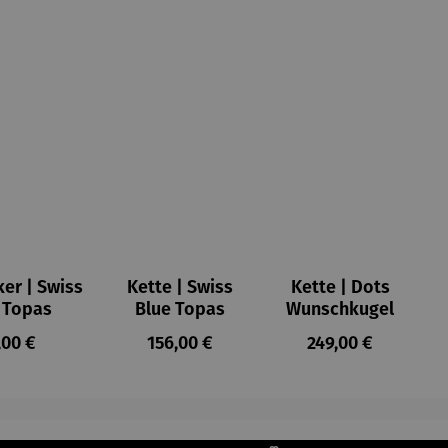
er | Swiss
Kette | Swiss
Kette | Dots
 Topas
Blue Topas
Wunschkugel
gulärer Preis:
Regulärer Preis:
Regulärer Preis:
,00 €
156,00 €
249,00 €