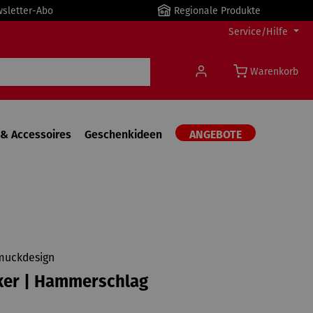
wsletter-Abo
Regionale Produkte
Service/Hilfe
Warenkorb
& Accessoires
Geschenkideen
ANGEBOTE
muckdesign
ker | Hammerschlag