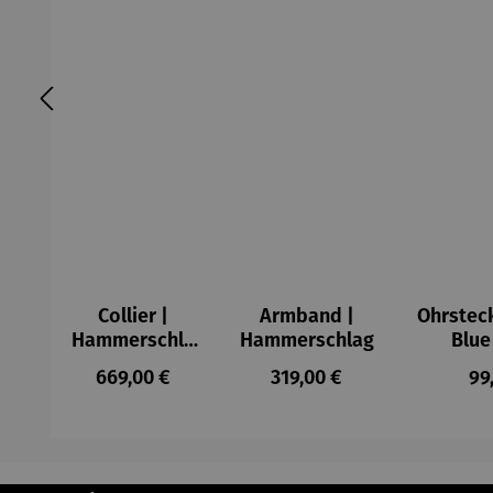
Collier |
Armband |
Ohrsteck
Hammerschla
Hammerschlag
Blue
g
Regulärer Preis:
Regulärer Preis:
Re
669,00 €
319,00 €
99