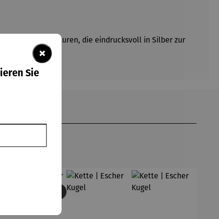
erschlagstrukturen, die eindrucksvoll in Silber zur
×
ieren Sie
Derzeit vergriffen