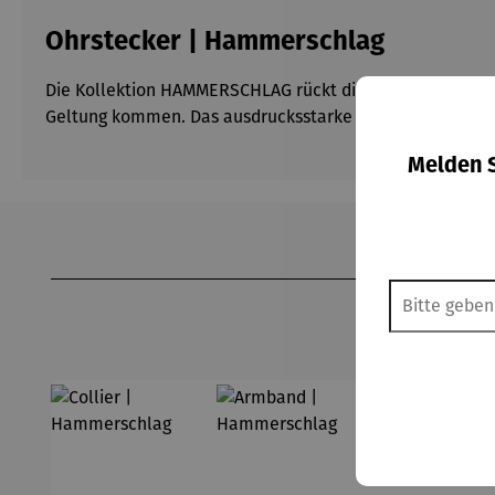
Ohrstecker | Hammerschlag
Die Kollektion HAMMERSCHLAG rückt die Kunst des Golds
Geltung kommen. Das ausdrucksstarke Design findet sich
Melden S
Produktgalerie überspringen
80,1
Vorteils