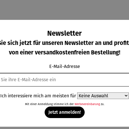
chmiedehandwerks in den Fokus und präsentiert markante Hamm
 in Ringen, Armreifen, Ketten und Ohrschmuck.
Newsletter
ie sich jetzt für unseren Newsletter an und profit
von einer versandkostenfreien Bestellung!
E-Mail-Adresse
Weitere Produkte
Ich interessiere mich am meisten für
Mit einer Anmeldung stimme ich der
Werbevereinbarung
zu.
0 €
Abo-
125,10 €
Abo-
Jetzt anmelden!
preis
Vorteilspreis