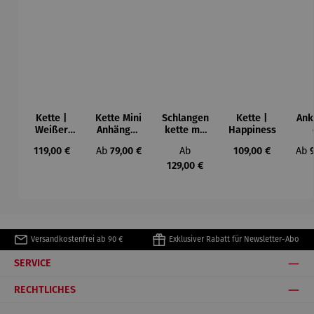
Kette |
Kette Mini
Schlangen
Kette |
Ank
Weißer
Anhänger
kette mit
Happiness
Topas
|
Anhänger
Har
Regulärer Preis:
Regulärer Preis:
Regulärer Preis:
Regulärer Preis:
Regu
119,00 €
Ab
79,00 €
Ab
109,00 €
Ab
Schutzeng
Schutzeng
el
el
129,00 €
Versandkostenfrei ab 90 €
Exklusiver Rabatt für Newsletter-Abo
SERVICE
RECHTLICHES