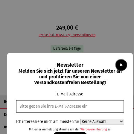
249,00 €
Preise inkl. MwSt. zzgl. Versandkosten
Lieferzeit: 3-5 Tage
×
Newsletter
In den Warenkorb
Melden Sie sich jetzt für unseren Newsletter an
und profitieren Sie von einer
versandkostenfreien Bestellung!
E-Mail-Adresse
Beschreibung
Details
Ich interessiere mich am meisten für
Informationen zum Hersteller
Mit einer Anmeldung stimme ich der
Werbevereinbarung
zu.