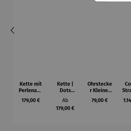
Kette mit
Kette |
Ohrstecke
Co
Perlenanh
Dots
r Kleiner
Str
änger
Mandala
Schutzeng
Regulärer Preis:
Regulärer Preis:
Regulärer Preis:
Reg
179,00 €
Ab
79,00 €
1.1
el
ver
179,00 €