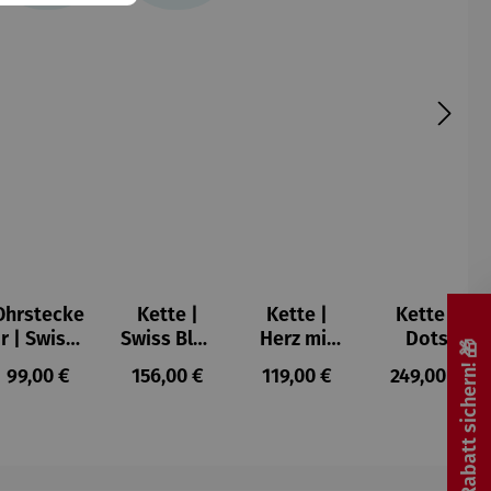
Ohrstecke
Kette |
Kette |
Kette |
r | Swiss
Swiss Blue
Herz mit
Dots
🎁 Rabatt sichern! 🎁
Blue
Topas
Dots
Wunschku
s:
Regulärer Preis:
Regulärer Preis:
Regulärer Preis:
Regulärer P
99,00 €
156,00 €
119,00 €
249,00 €
Topas
gel