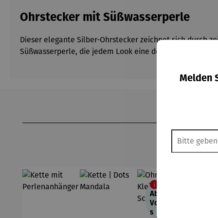
Ohrstecker mit Süßwasserperle
Dieser elegante Silber-Ohrstecker zeichnet sich durch z
Süßwasserperle, die jedem Look eine dezente Note von Ele
Melden S
Produktgalerie überspringen
62,10 €
Abo-
Vorteilsprei
s