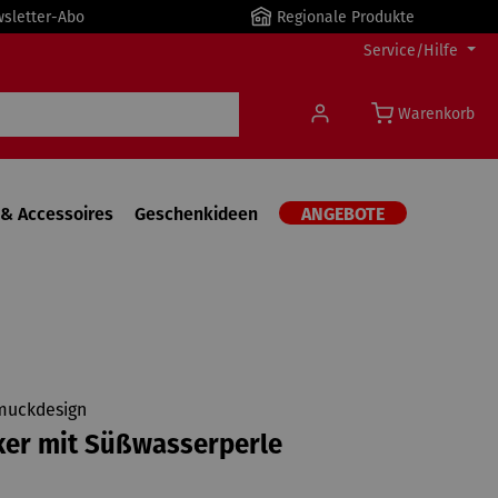
wsletter-Abo
Regionale Produkte
Service/Hilfe
Warenkorb
& Accessoires
Geschenkideen
ANGEBOTE
muckdesign
ker mit Süßwasserperle