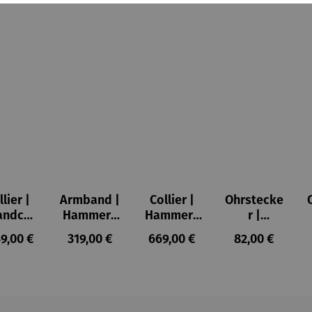
llier |
Armband |
Collier |
Ohrstecke
andcor
Hammers
Hammers
r |
es
chlag
chlag
Hammers
ulärer Preis:
Regulärer Preis:
Regulärer Preis:
Regulärer Prei
49,00 €
319,00 €
669,00 €
82,00 €
goldet
chlag