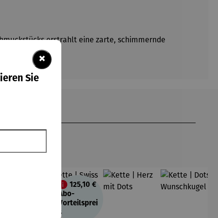
Schmuckstücks erstrahlt eine zarte, schimmernde
 jeden Anlass.
×
ieren Sie
80,10 €
125,10 €
Abo-
Abo-
Vorteilsprei
Vorteilsprei
s
s