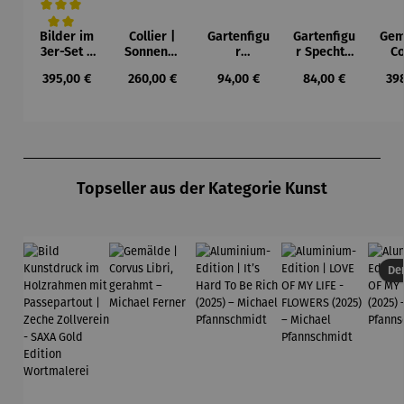
Bilder im
Collier |
Gartenfigu
Gartenfigu
Gem
Durchschnittliche Bewertung von 5 von 5 Sternen
3er-Set |
Sonnensc
r
r Specht -
Co
Wassily
heibe mit
Buntspech
Wilson
L
Regulärer Preis:
Regulärer Preis:
Regulärer Preis:
Regulärer Preis:
Reg
395,00 €
260,00 €
94,00 €
84,00 €
39
Kandinsky
Malachitp
t Vogel -
Bhire
ger
erlen –
Wilson
Mi
Petra
Bhire
F
Waszak
Produktgalerie überspringen
Topseller aus der Kategorie Kunst
Der