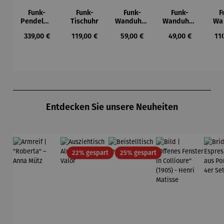
Funk-
Funk-
Funk-
Funk-
F
Pendelwa
Tischuhr
Wanduhr |
Wanduhr |
Wa
nduhr |
Bedruckte
Holzoptik
A
Regulärer Preis:
Regulärer Preis:
Regulärer Preis:
Regulärer Preis:
Reg
339,00 €
119,00 €
59,00 €
49,00 €
11
Schwarz
s
Silber
Ziffernblat
t
Produktgalerie überspringen
Entdecken Sie unsere Neuheiten
Rabatt
Rabatt
22% gespart
25% gespart