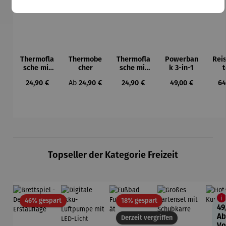
Thermofla
Thermobe
Thermofla
Powerban
Rei
sche mit
cher
sche mit
k 3-in-1
t
Einhandve
Einhandve
aus
Regulärer Preis:
Regulärer Preis:
Regulärer Preis:
Regulärer Preis:
Re
24,90 €
Ab
24,90 €
24,90 €
49,00 €
64
rschluss
rschluss
res
K
Produktgalerie überspringen
Topseller der Kategorie Freizeit
Rabatt
Rabatt
46% gespart
18% gespart
49
Ab
Derzeit vergriffen
Vo