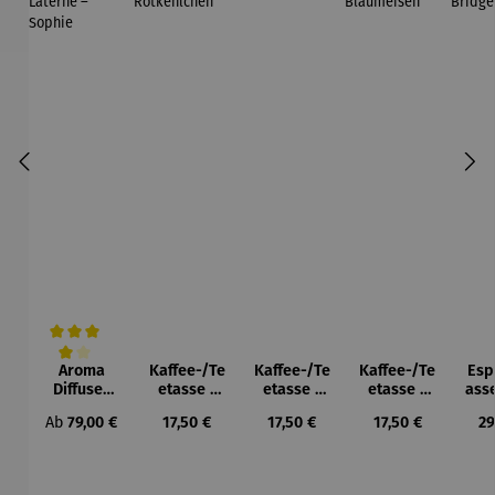
Aroma
Kaffee-/Te
Kaffee-/Te
Kaffee-/Te
Esp
Durchschnittliche Bewertung von 4 von 5 Sternen
Diffuser
etasse |
etasse |
etasse |
ass
und
Rotkehlch
Spatzen
Blaumeise
S
Regulärer Preis:
Regulärer Preis:
Regulärer Preis:
Regulärer Preis:
Re
Ab
79,00 €
17,50 €
17,50 €
17,50 €
29
Laterne –
en
n
Bri
Sophie