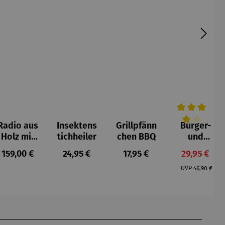
Radio aus
Insektens
Grillpfänn
Burger-
Durchschnittl
Holz mit
tichheiler
chen BBQ
und
DAB+ –
Schmelzgl
is:
Regulärer Preis:
Regulärer Preis:
Regulärer Preis:
Verkaufspr
159,00 €
24,95 €
17,95 €
29,95 €
Digital
ocke BBQ
Regulärer P
Retro
& Wender
UVP
46,90 €
BBQ XXL
Set