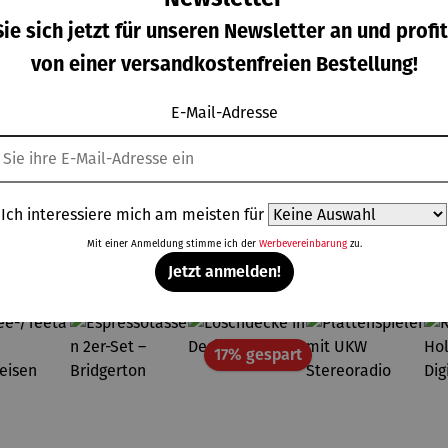
ie sich jetzt für unseren Newsletter an und profit
nwender inkl.
Keramikgefäß |
Rührschüss
von einer versandkostenfreien Bestellung!
chaber-Set |
luftdicht – Prestige
Keramik 
ige x Disney
x Disney
Disney B
Regulärer Preis:
Regulärer Preis:
Regulär
16,50 €
Ab
14,90 €
34,90 €
E-Mail-Adresse
nochrome
Monochrome
with Mick
Ich interessiere mich am meisten für
Mit einer Anmeldung stimme ich der
Werbevereinbarung
zu.
Topseller aus der Kategorie Haushalt
Jetzt anmelden!
Rabatt
17% gespart