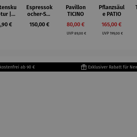
tensku
Espressok
Pavillon
Pflanzsäul
ptur |
ocher-Set
TICINO
e PATIO
ststei
7-tlg. |
gulärer Preis:
Regulärer Preis:
Verkaufspreis:
Verkaufspreis:
,90 €
150,00 €
80,00 €
165,00 €
 Prinz
Limited
Regulärer Preis:
Regulärer Preis:
iend –
Edition
UVP
89,00 €
UVP
199,00 €
ntoine
Bialetti &
Saint-
The North
upéry
Face
kostenfrei ab 90 €
Exklusiver Rabatt für Ne