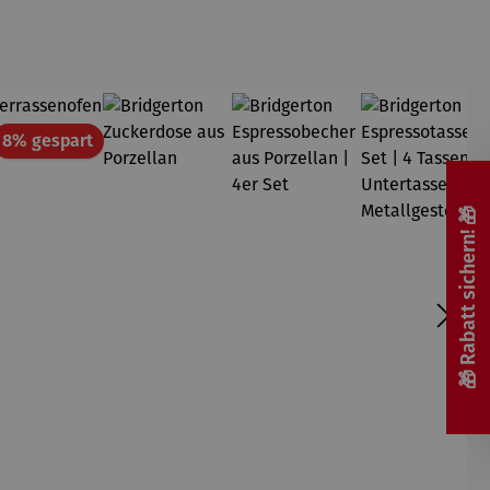
att
Rabatt
8% gespart
🎁 Rabatt sichern! 🎁