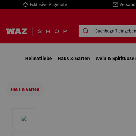
Exklusive Angebote
Versand
springen
Zur Hauptnavigation springen
Heimatliebe
Haus & Garten
Wein & Spirituose
Haus & Garten
Bildergalerie überspringen