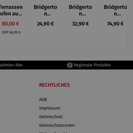
Terrassen
Bridgerto
Bridgerto
Bridgerto
ofen aus
n
n
n
Gusseisen
Zuckerdo
Espresso
Espressot
Verkaufspreis:
Regulärer Preis:
Regulärer Preis:
Regulärer P
80,00 €
24,90 €
32,90 €
74,90 €
se aus
becher
assen Set
Regulärer Preis:
Porzellan
aus
| 4 Tassen
UVP
86,95 €
Porzellan
&
| 4er Set
Untertass
en mit
Metallges
wsletter-Abo
Regionale Produkte
tell
RECHTLICHES
AGB
Impressum
Datenschutz
Datenschutzcenter