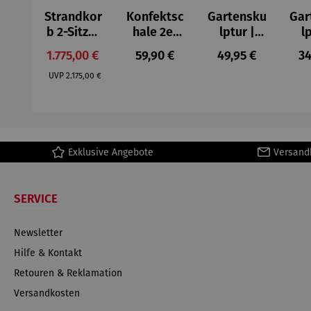
Strandkor
Konfektsc
Gartensku
Gar
b 2-Sitzer
hale 2er
lptur |
l
Kompletts
Set |
Kunststei
Kun
Verkaufspreis:
Regulärer Preis:
Regulärer Preis:
Re
1.775,00 €
59,90 €
49,95 €
34
et |
Edelstahl
n | Flower
n |
Regulärer Preis:
Mahagoni
–
Fairy
kn
UVP
2.175,00 €
holz –
Elbphilhar
Rainfarn
©A
Düne
monie
de 
Ex
Exklusive Angebote
Versand
SERVICE
Newsletter
Hilfe & Kontakt
Retouren & Reklamation
Versandkosten