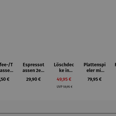
fee-/T
Espressot
Löschdec
Plattenspi
asse |
assen 2er-
ke in
eler mit
umeise
Set –
Design-
UKW
gulärer Preis:
Regulärer Preis:
Verkaufspreis:
Regulärer Pre
,50 €
29,90 €
49,95 €
79,95 €
n
Bridgerto
Box
Stereorad
Regulärer Preis:
n
io
UVP
59,95 €