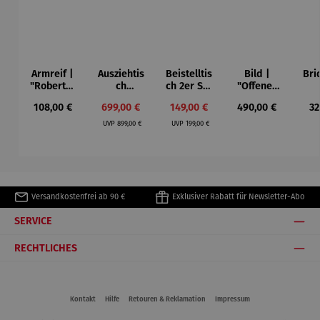
Armreif |
Ausziehtis
Beistelltis
Bild |
Bri
"Roberta"
ch
ch 2er Set
"Offenes
– Anna
Aluminium
– Dalias
Fenster in
Esp
Regulärer Preis:
Verkaufspreis:
Verkaufspreis:
Regulärer Preis:
Re
108,00 €
699,00 €
149,00 €
490,00 €
32
Mütz
– Valor
Collioure"
ech
Regulärer Preis:
Regulärer Preis:
(1905) -
Por
UVP
899,00 €
UVP
199,00 €
Henri
| 4
Matisse
Versandkostenfrei ab 90 €
Exklusiver Rabatt für Newsletter-Abo
SERVICE
RECHTLICHES
Kontakt
Hilfe
Retouren & Reklamation
Impressum