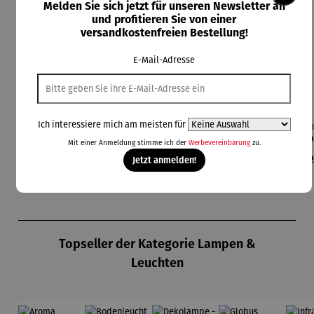
Melden Sie sich jetzt für unseren Newsletter an
und profitieren Sie von einer
versandkostenfreien Bestellung!
E-Mail-Adresse
Ich interessiere mich am meisten für
Beleuchte
Bodenleuc
Brick BBQ
Champagn
Cha
te Schale
hte
Set - 3tlg
erkühler
er
Mit einer Anmeldung stimme ich der
Werbevereinbarung
zu.
– ARENA
Hocker
Cocoon
MO
Regulärer Preis:
Regulärer Preis:
Regulärer Preis:
Regulärer Preis:
Reg
109,00 €
349,00 €
79,00 €
189,00 €
24
Jetzt anmelden!
mit Solar
– Lumen
Produktgalerie überspringen
Topseller der Kategorie Lampen &
Leuchten