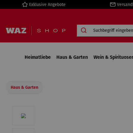
Exklusive Angebote
Versand
springen
Zur Hauptnavigation springen
Heimatliebe
Haus & Garten
Wein & Spirituose
Haus & Garten
Bildergalerie überspringen