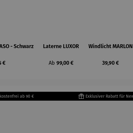
ASO - Schwarz
Laterne LUXOR
Windlicht MARLON
lärer Preis:
Regulärer Preis:
Regulärer Pre
5 €
Ab
99,00 €
39,90 €
kostenfrei ab 90 €
Exklusiver Rabatt für Ne