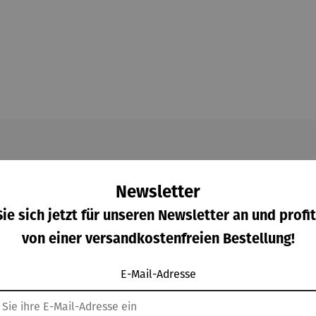
g für jeden Außenbereich. Mit ihrem magischen Licht und klassi
Newsletter
eine lange Betriebszeit, sodass man lange gemütliche Abende i
ie sich jetzt für unseren Newsletter an und profit
nen und man kann individuell die gewünschte Lichtfarbe und -
von einer versandkostenfreien Bestellung!
 für jeden Anlass schaffen.
E-Mail-Adresse
 die
Leuchte ist vielseitig einsetzbar und sorgt für eine g
LITO
ist ein echter Blickfang.