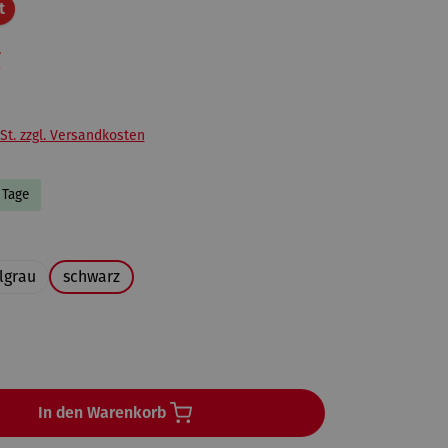
Rabatt
t
€
St. zzgl. Versandkosten
7 Tage
uswählen
lgrau
schwarz
en
In den Warenkorb