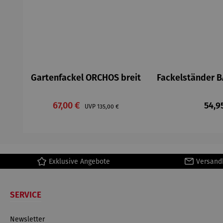
Gartenfackel ORCHOS breit
Fackelständer B
Verkaufspreis:
Regu
67,00 €
Regulärer Preis:
54,9
UVP
135,00 €
Exklusive Angebote
Versand
SERVICE
Newsletter