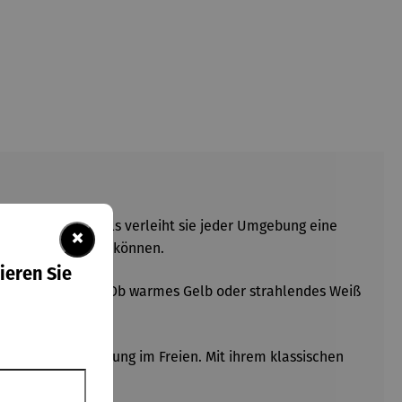
schen Designdetails verleiht sie jeder Umgebung eine
×
m Freien genießen können.
ieren Sie
stärke einstellen. Ob warmes Gelb oder strahlendes Weiß
emütliche Beleuchtung im Freien. Mit ihrem klassischen