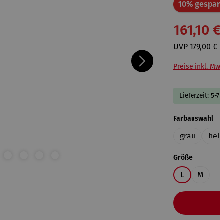
10% gespar
161,10 
UVP
179,00 €
Preise inkl. Mw
Lieferzeit: 5-
a
Farbauswahl
grau
hel
auswähl
Größe
L
M