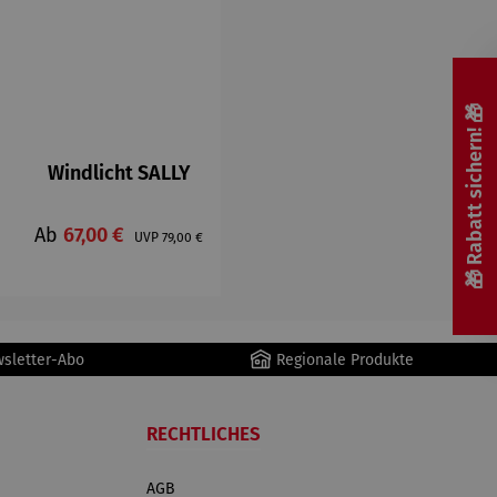
🎁 Rabatt sichern! 🎁
Windlicht SALLY
is:
Verkaufspreis:
Ab
67,00 €
Regulärer Preis:
UVP
79,00 €
wsletter-Abo
Regionale Produkte
RECHTLICHES
AGB