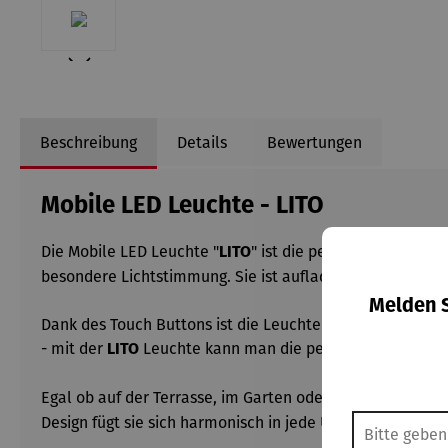
Beschreibung
Details
Bewertungen
Mobile LED Leuchte - LITO
Die Mobile LED Leuchte "
" ist die perfekte Ergänzun
LITO
besondere Lichtstimmung. Sie ist aufladbar und bietet 
Melden S
Dank des Touch Buttons ist die Leuchte einfach zu bedie
- mit der
Leuchte kann man die perfekte Atmosphäre
LITO
Egal ob auf der Terrasse, im Garten oder beim Camping -
Design fügt sie sich harmonisch in jede Umgebung ein und 